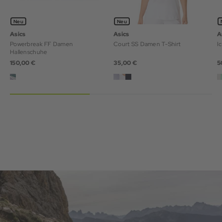
Neu
Neu
Asics
Asics
A
Powerbreak FF Damen
Court SS Damen T-Shirt
Hallenschuhe
150,00 €
35,00 €
5