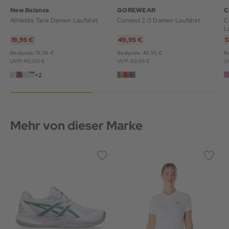
New Balance
GOREWEAR
C
Athletics Tank Damen Laufshirt
Contest 2.0 Damen Laufshirt
C
L
19,95 €
49,95 €
1
Bestpreis: 19,95 €
Bestpreis: 49,95 €
Be
UVP: 40,00 €
UVP: 69,95 €
U
+2
Mehr von dieser Marke