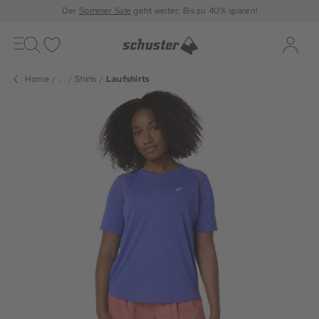
Der
Sommer Sale
geht weiter: Bis zu 40% sparen!
Toggle
navigation
Merkliste
Log-i
Home
...
Shirts
Laufshirts