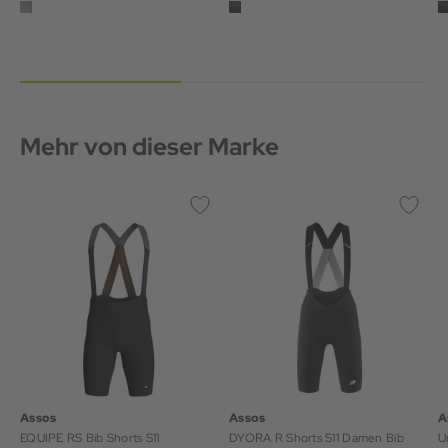
Mehr von dieser Marke
Assos
Assos
A
EQUIPE RS Bib Shorts S11
DYORA R Shorts S11 Damen Bib
U