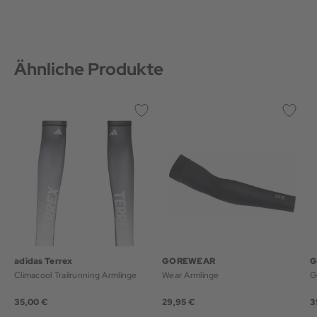
Ähnliche Produkte
adidas Terrex
GOREWEAR
G
Climacool Trailrunning Armlinge
Wear Armlinge
G
35,00 €
29,95 €
3