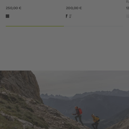
R
250,00 €
200,00 €
1