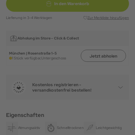
In den Warenkorb
Lieferung in 3-4 Werktagen
Zur Merkliste hinzufügen
Abholung im Store -
Click & Collect
München | Rosenstraße 1-5
Jetzt abholen
1 Stück verfügbar,
Untergeschoss
Kostenlos registrieren -
versandkostenfrei bestellen!
Eigenschaften
Atmungsaktiv
Schnelltrocknend
Leichtgewichtig