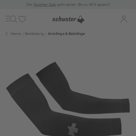
Der
Sommer Sale
geht weiter: Bis zu 40% sparen!
Toggle
navigation
Merkliste
Log-i
Home
Bekleidung
Armlinge & Beinlinge