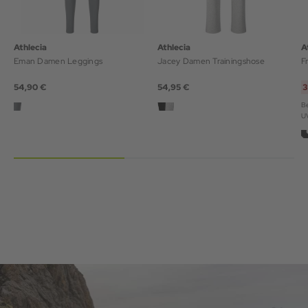
Athlecia
Athlecia
A
Eman Damen Leggings
Jacey Damen Trainingshose
F
54,90 €
54,95 €
3
Be
U