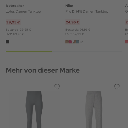
Icebreaker
Nike
A
Lotus Damen Tanktop
Pro Dri-Fit Damen Tanktop
39,95 €
24,95 €
2
Bestpreis: 39,95 €
Bestpreis: 24,95 €
Be
UVP: 69,95 €
UVP: 34,99 €
U
+2
Mehr von dieser Marke