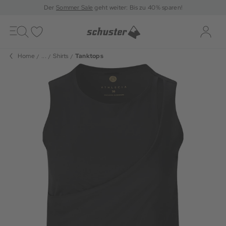
Der
Sommer Sale
geht weiter: Bis zu 40% sparen!
Toggle
navigation
Merkliste
Log-i
Home
...
Shirts
Tanktops