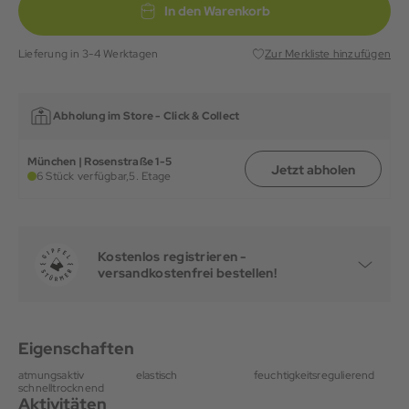
In den Warenkorb
Lieferung in 3-4 Werktagen
Zur Merkliste hinzufügen
Abholung im Store -
Click & Collect
München | Rosenstraße 1-5
Jetzt abholen
6 Stück verfügbar,
5. Etage
Kostenlos registrieren -
versandkostenfrei bestellen!
Eigenschaften
atmungsaktiv
elastisch
feuchtigkeitsregulierend
schnelltrocknend
Aktivitäten