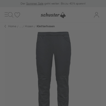
Der
Sommer Sale
geht weiter: Bis zu 40% sparen!
Toggle
navigation
Merkliste
Log-i
Home
...
Hosen
Kletterhosen