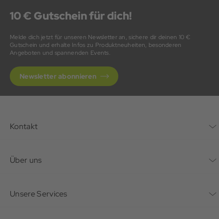
10 € Gutschein für dich!
Melde dich jetzt für unseren Newsletter an, sichere dir deinen 10 €
Gutschein und erhalte Infos zu Produktneuheiten, besonderen
Angeboten und spannenden Events.
Newsletter abonnieren
Kontakt
Kontaktformular
Über uns
Unternehmen
Unsere Services
Nachhaltigkeit
Bonusprogramm