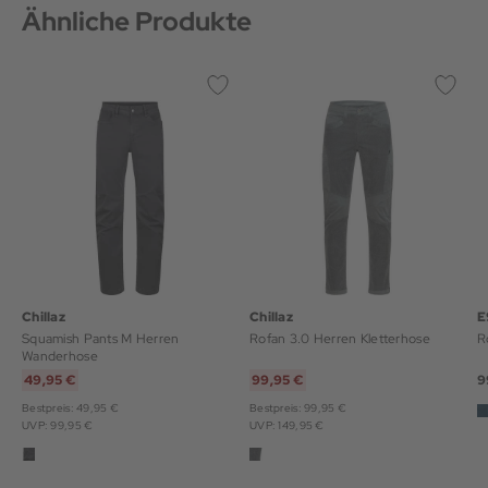
Ähnliche Produkte
Chillaz
Chillaz
E
Squamish Pants M Herren
Rofan 3.0 Herren Kletterhose
R
Wanderhose
49,95 €
99,95 €
9
Bestpreis: 49,95 €
Bestpreis: 99,95 €
UVP: 99,95 €
UVP: 149,95 €