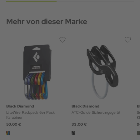
Mehr von dieser Marke
Black Diamond
Black Diamond
B
LiteWire Rackpack 6er Pack
ATC-Guide Sicherungsgerät
S
Karabiner
K
50,00 €
33,00 €
9