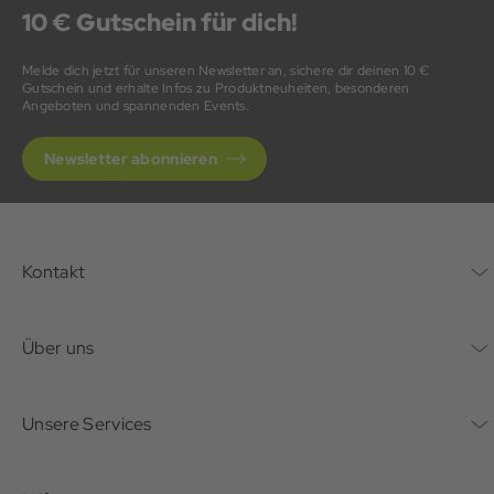
10 € Gutschein für dich!
Melde dich jetzt für unseren Newsletter an, sichere dir deinen 10 €
Gutschein und erhalte Infos zu Produktneuheiten, besonderen
Angeboten und spannenden Events.
Newsletter abonnieren
Kontakt
Kontaktformular
Über uns
Unternehmen
Unsere Services
Nachhaltigkeit
Bonusprogramm