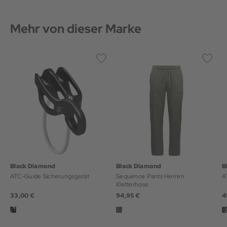
Mehr von dieser Marke
Black Diamond
Black Diamond
B
ATC-Guide Sicherungsgerät
Sequence Pants Herren
A
Kletterhose
33,00 €
94,95 €
4