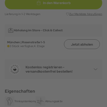
In den Warenkorb
Lieferung in 1-2 Werktagen
Zur Merkliste hinzufügen
Abholung im Store -
Click & Collect
München | Rosenstraße 1-5
Jetzt abholen
3 Stück verfügbar,
4. Etage
Kostenlos registrieren -
versandkostenfrei bestellen!
Eigenschaften
Trinksystemkompatibel
Atmungsaktiv