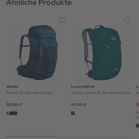
Ähnliche Produkte
Vaude
Lowe Alpine
L
Brenta 30 Wanderrucksack
AirZone Active 18 Wanderrucksack
A
150,00 €
90,00 €
5
Be
U