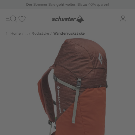
Der
Sommer Sale
geht weiter: Bis zu 40% sparen!
Toggle
navigation
Merkliste
Log-i
Home
...
Rucksäcke
Wanderrucksäcke