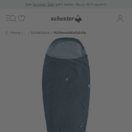
Der
Sommer Sale
geht weiter: Bis zu 40% sparen!
Toggle
navigation
Merkliste
Log-i
Home
...
Schlafsäcke
Hüttenschlafsäcke