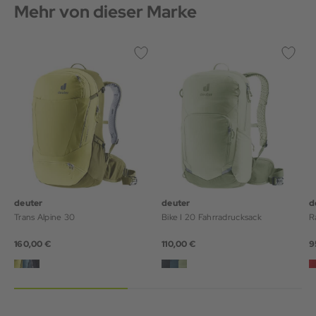
Mehr von dieser Marke
deuter
deuter
d
Trans Alpine 30
Bike I 20 Fahrradrucksack
R
160,00 €
110,00 €
9