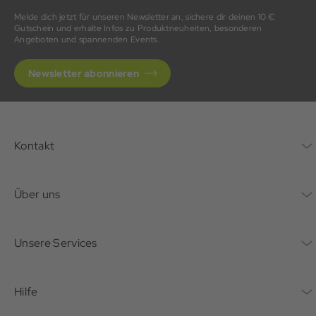
Melde dich jetzt für unseren Newsletter an, sichere dir deinen 10 €
Gutschein und erhalte Infos zu Produktneuheiten, besonderen
Angeboten und spannenden Events.
Newsletter abonnieren
Kontakt
Kontaktformular
Über uns
Unternehmen
Unsere Services
Nachhaltigkeit
Bonusprogramm
Hilfe
Karriere
Mein Konto