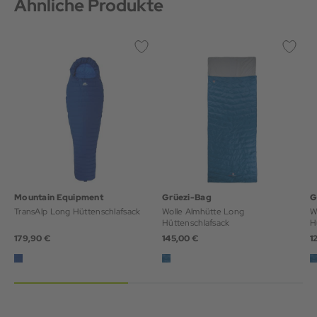
Ähnliche Produkte
Mountain Equipment
Grüezi-Bag
G
TransAlp Long Hüttenschlafsack
Wolle Almhütte Long
W
Hüttenschlafsack
H
179,90 €
145,00 €
1