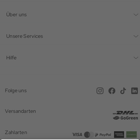
Kontaktformular
Über uns
Unternehmen
Unsere Services
Nachhaltigkeit
Bonusprogramm
Hilfe
Karriere
Mein Konto
Häufig gestellte Fragen
Offene Stellen
Service beim Schuster
Anfahrt & Öffnungszeiten
Magazin
Folge uns
Online Terminbuchung
Versand
Newsletter
Versandarten
Gutscheine
Rücksendung
Presse
Geschenkideen
Zahlarten
Zahlarten