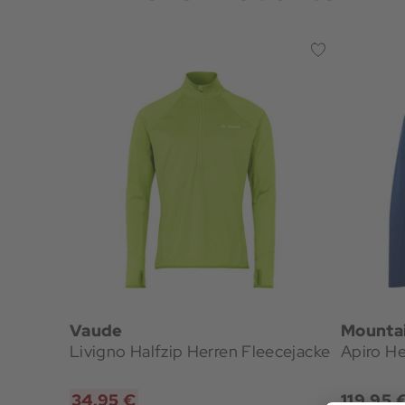
Vaude
Mounta
Livigno Halfzip Herren Fleecejacke
Apiro He
34,95 €
119,95 