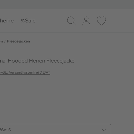
heine
Sale
Suche
Log-in
Merkliste
en
Fleecejacken
mal Hooded Herren Fleecejacke
MwSt., Versandkostenfrei DE/AT
öße:
S