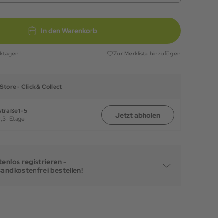
In den Warenkorb
rktagen
Zur Merkliste hinzufügen
Store -
Click & Collect
traße 1-5
Jetzt abholen
,
3. Etage
enlos registrieren -
sandkostenfrei bestellen!