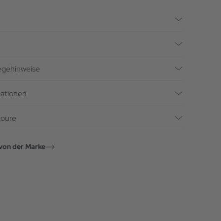
legehinweise
mationen
toure
von der Marke