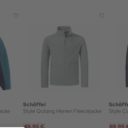
Schöffel
Schöff
jacke
Style Qutang Herren Fleecejacke
Style C
49,95 €
69,95 