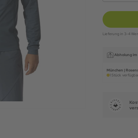
Lieferung in 3-4 We
Abholung im 
München | Rosens
1 Stück verfügbar
Kost
ver