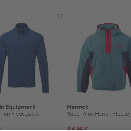
in Equipment
Marmot
rren Fleecejacke
Super Aros Herren Fleece
€
84,95 €