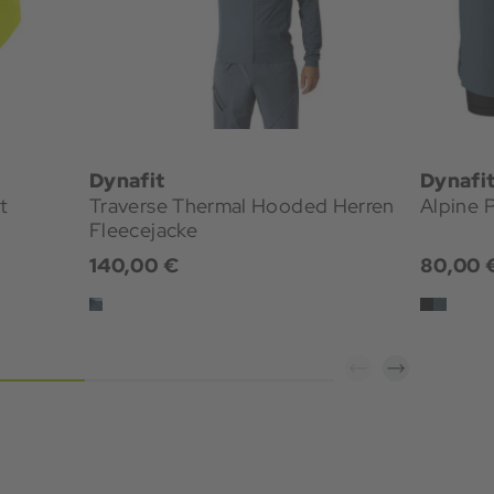
Dynafit
Dynafi
t
Traverse Thermal Hooded Herren
Alpine 
Fleecejacke
140,00 €
80,00 