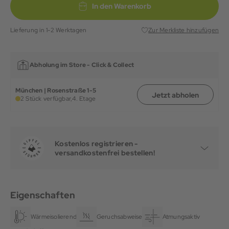
In den Warenkorb
Lieferung in 1-2 Werktagen
Zur Merkliste hinzufügen
Abholung im Store -
Click & Collect
München | Rosenstraße 1-5
Jetzt abholen
2 Stück verfügbar,
4. Etage
Kostenlos registrieren -
versandkostenfrei bestellen!
Eigenschaften
Wärmeisolierend
Geruchsabweisend
Atmungsaktiv