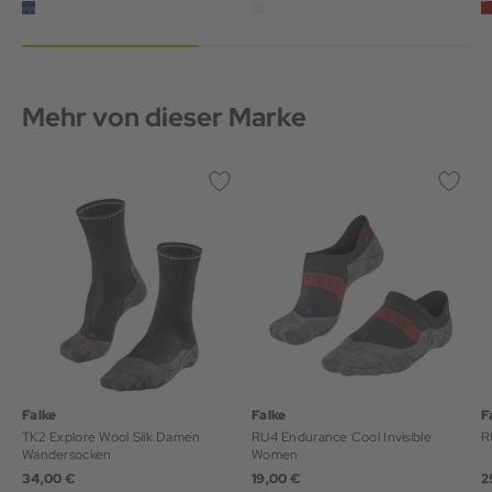
Mehr von dieser Marke
Falke
Falke
F
TK2 Explore Wool Silk Damen
RU4 Endurance Cool Invisible
R
Wandersocken
Women
34,00 €
19,00 €
2