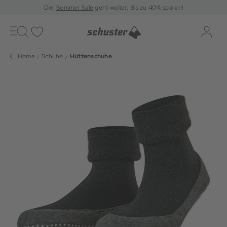
Der
Sommer Sale
geht weiter: Bis zu 40% sparen!
Toggle
navigation
Merkliste
Log-i
Home
Schuhe
Hüttenschuhe