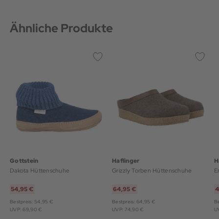
Ähnliche Produkte
Gottstein
Haflinger
H
Dakota Hüttenschuhe
Grizzly Torben Hüttenschuhe
E
54,95 €
64,95 €
4
Bestpreis: 54,95 €
Bestpreis: 64,95 €
Be
UVP: 69,90 €
UVP: 74,90 €
U