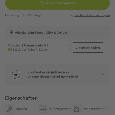
In den Warenkorb
Lieferung in 1-2 Werktagen
Zur Merkliste hinzufügen
Abholung im Store -
Click & Collect
München | Rosenstraße 1-5
Jetzt abholen
9 Stück verfügbar,
1. Etage
Kostenlos registrieren -
versandkostenfrei bestellen!
Eigenschaften
Kühlend
Feuchtigkeitsableitend
Schnelltrocknend