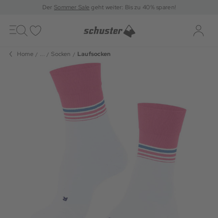
Der
Sommer Sale
geht weiter: Bis zu 40% sparen!
Toggle
navigation
Merkliste
Log-i
Home
...
Socken
Laufsocken