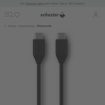
Der
Sommer Sale
geht weiter: Bis zu 40% sparen!
Toggle
navigation
Merkliste
Log-i
Home
Ausrüstung
Elektronik