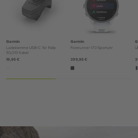
Garmin
Garmin
G
Ladeklemme USB-C für Rally
Forerunner 170 Sportuhr
U
110/210 Kabel
19,95 €
299,95 €
3