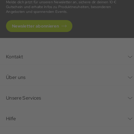
Melde dich jetzt für unseren Newsletter an, sichere dir deinen 10 €
Gutschein und erhalte Infos zu Produktneuheiten, besonderen
Angeboten und spannenden Events.
Newsletter abonnieren
Kontakt
Kontaktformular
Über uns
Unternehmen
Unsere Services
Nachhaltigkeit
Bonusprogramm
Hilfe
Karriere
Mein Konto
Häufig gestellte Fragen