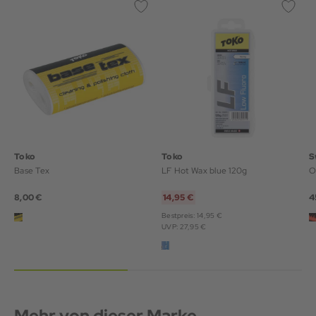
Toko
Toko
S
Base Tex
LF Hot Wax blue 120g
O
8,00 €
14,95 €
4
Bestpreis: 14,95 €
UVP: 27,95 €
Mehr von dieser Marke