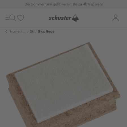
Der
Sommer Sale
geht weiter: Bis zu 40% sparen!
Toggle
navigation
Merkliste
Log-i
Home
...
Ski
Skipflege