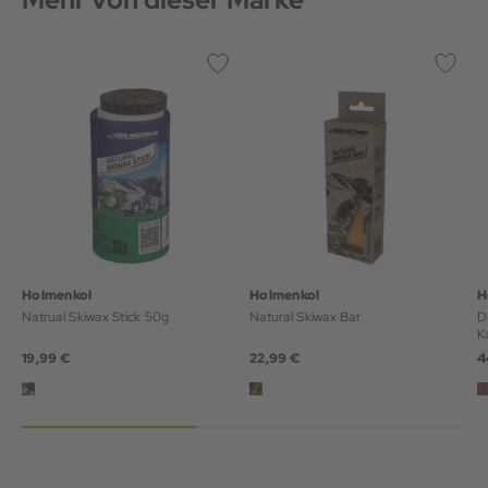
Holmenkol
Holmenkol
H
Natrual Skiwax Stick 50g
Natural Skiwax Bar
D
K
19,99 €
22,99 €
4