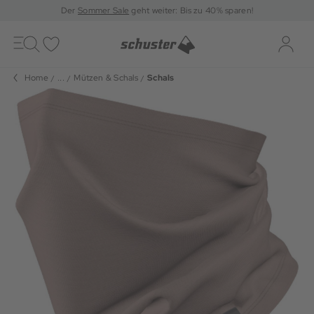
Der
Sommer Sale
geht weiter: Bis zu 40% sparen!
Toggle
navigation
Merkliste
Log-i
Home
...
Mützen & Schals
Schals