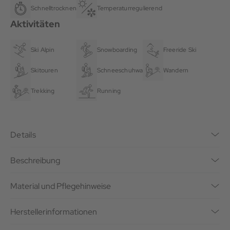
Schnelltrocknend
Temperaturregulierend
Aktivitäten
Ski Alpin
Snowboarding
Freeride Ski
Skitouren
Schneeschuhwandern
Wandern
Trekking
Running
Details
Beschreibung
Material und Pflegehinweise
Herstellerinformationen