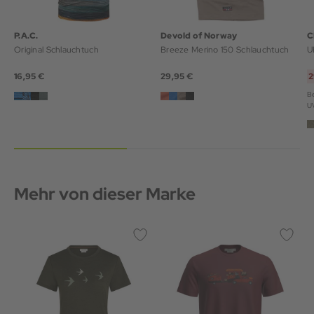
P.A.C.
Devold of Norway
C
Original Schlauchtuch
Breeze Merino 150 Schlauchtuch
U
16,95 €
29,95 €
2
Be
U
Mehr von dieser Marke