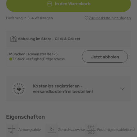
In den Warenkorb
Lieferung in 3-4 Werktagen
Zur Merkliste hinzufügen
Abholung im Store -
Click & Collect
München | Rosenstraße 1-5
Jetzt abholen
7 Stück verfügbar,
Erdgeschoss
Kostenlos registrieren -
versandkostenfrei bestellen!
Eigenschaften
Atmungsaktiv
Geruchsabweisend
Feuchtigkeitsableitend