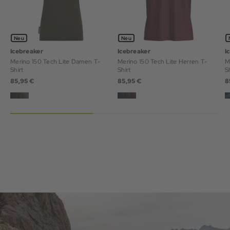
Neu
Neu
Icebreaker
Icebreaker
I
Merino 150 Tech Lite Damen T-
Merino 150 Tech Lite Herren T-
Me
Shirt
Shirt
S
85,95 €
85,95 €
8