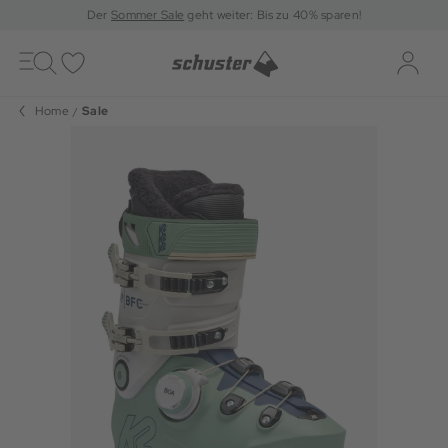
Der
Sommer Sale
geht weiter: Bis zu 40% sparen!
Toggle
navigation
Merkliste
Log-i
Home
Sale