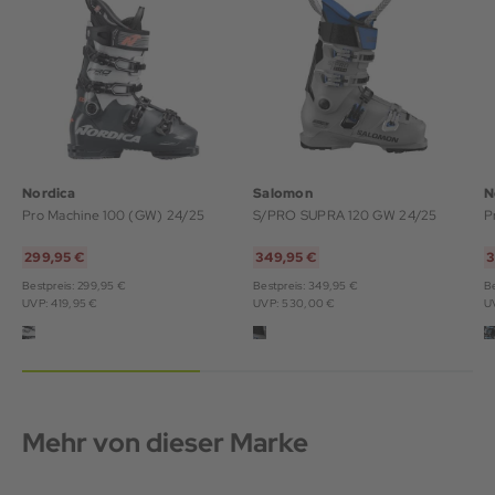
Nordica
Salomon
N
Pro Machine 100 (GW) 24/25
S/PRO SUPRA 120 GW 24/25
P
299,95 €
349,95 €
3
Bestpreis: 299,95 €
Bestpreis: 349,95 €
B
UVP: 419,95 €
UVP: 530,00 €
U
Mehr von dieser Marke