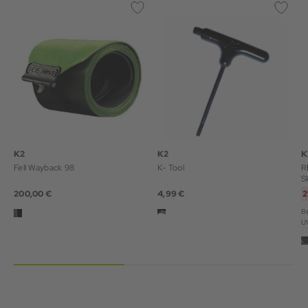
K2
K2
K
Fell Wayback 98
K- Tool
R
S
200,00 €
4,99 €
2
Be
U