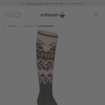
Der
Sommer Sale
geht weiter: Bis zu 40% sparen!
Toggle
navigation
Merkliste
Log-i
Home
...
Socken
Laufsocken