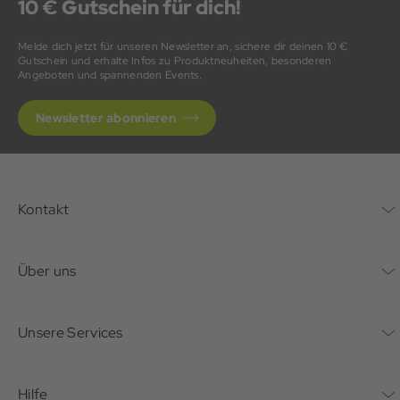
10 € Gutschein für dich!
Melde dich jetzt für unseren Newsletter an, sichere dir deinen 10 €
Gutschein und erhalte Infos zu Produktneuheiten, besonderen
Angeboten und spannenden Events.
Newsletter abonnieren
Kontakt
Kontaktformular
Über uns
Unternehmen
Unsere Services
Nachhaltigkeit
Bonusprogramm
Hilfe
Karriere