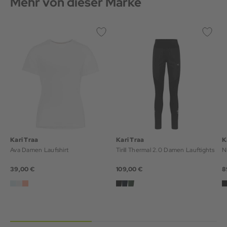
Mehr von dieser Marke
Kari Traa
Kari Traa
K
Ava Damen Laufshirt
Tirill Thermal 2.0 Damen Lauftights
39,00 €
109,00 €
8