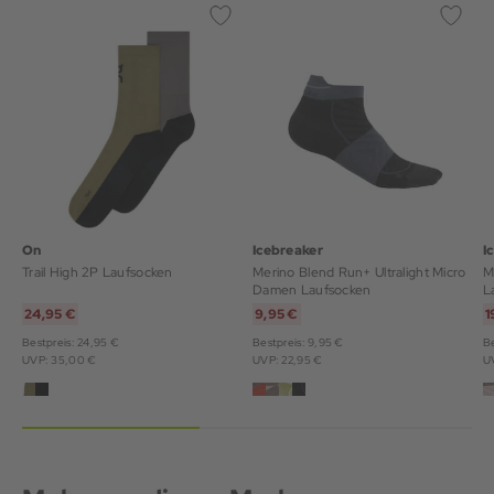
On
Icebreaker
I
Trail High 2P Laufsocken
Merino Blend Run+ Ultralight Micro
M
Damen Laufsocken
L
24,95 €
9,95 €
1
Bestpreis: 24,95 €
Bestpreis: 9,95 €
Be
UVP: 35,00 €
UVP: 22,95 €
U