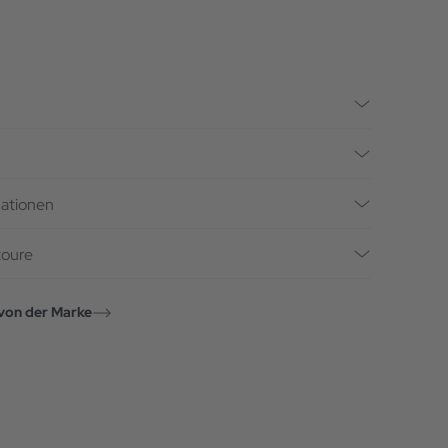
mationen
toure
von der Marke