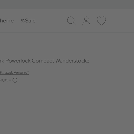
heine
Sale
Suche
Log-in
Merkliste
ork Powerlock Compact Wanderstöcke
St., zzgl. Versand*
69,95 €