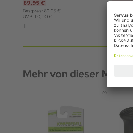
89,95 €
79,95 
Bestpreis: 89,95 €
Bestpreis:
UVP: 110,00 €
UVP: 100
Mehr von dieser Marke