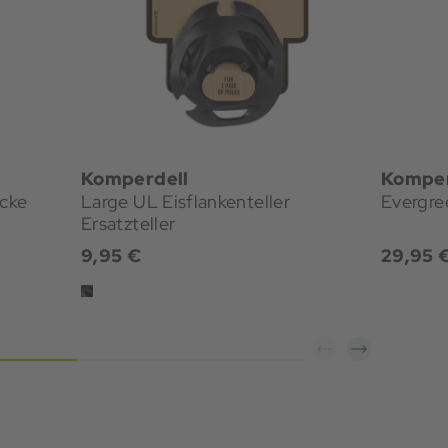
Komperdell
Komper
öcke
Large UL Eisflankenteller
Evergre
Ersatzteller
9,95 €
29,95 