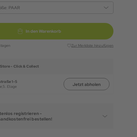
öße:
PAAR
In den Warenkorb
ktagen
Zur Merkliste hinzufügen
Store -
Click & Collect
traße 1-5
Jetzt abholen
r,
5. Etage
enlos registrieren -
sandkostenfrei bestellen!