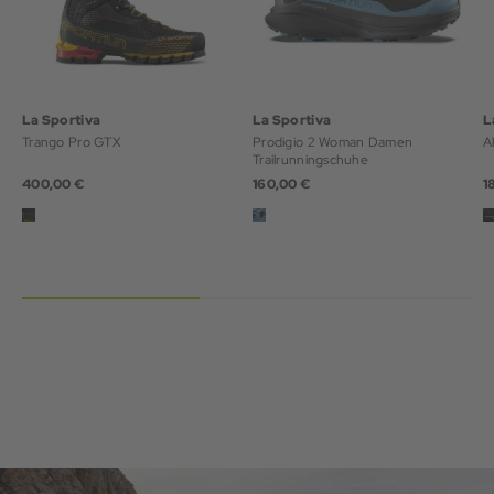
La Sportiva
La Sportiva
L
Trango Pro GTX
Prodigio 2 Woman Damen
A
Trailrunningschuhe
400,00 €
160,00 €
1