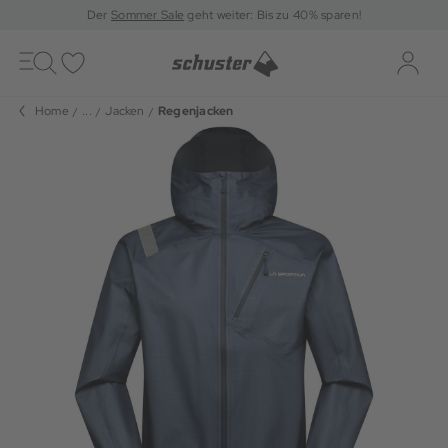
Der
Sommer Sale
geht weiter: Bis zu 40% sparen!
Toggle
navigation
Merkliste
Log-i
Home
...
Jacken
Regenjacken