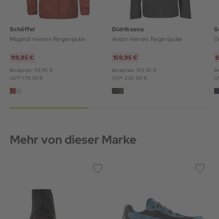
Schöffel
Didriksons
S
Migandi Herren Regenjacke
Aston Herren Regenjacke
G
119,95 €
159,95 €
8
Bestpreis: 119,95 €
Bestpreis: 159,95 €
Be
UVP: 179,95 €
UVP: 230,00 €
U
Mehr von dieser Marke