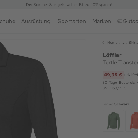
Der
Sommer Sale
geht weiter: Bis zu 40% sparen!
chuhe
Ausrüstung
Sportarten
Marken
Gutsc
Home
...
Shirt
Löffler
Turtle Transt
49,95 €
inkl. Mw
30-Tage-Bestpreis:
UVP: 69,99 €
Farbe:
Schwarz