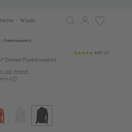
heine
Sale
Suche
Log-in
Merkliste
s
Funktionsshirts
ex® Damen Funktionsshirt
St., zzgl. Versand*
49,95 €