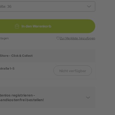
öße:
36
In den Warenkorb
ktagen
Zur Merkliste hinzufügen
Store -
Click & Collect
traße 1-5
Nicht verfügbar
enlos registrieren -
sandkostenfrei bestellen!