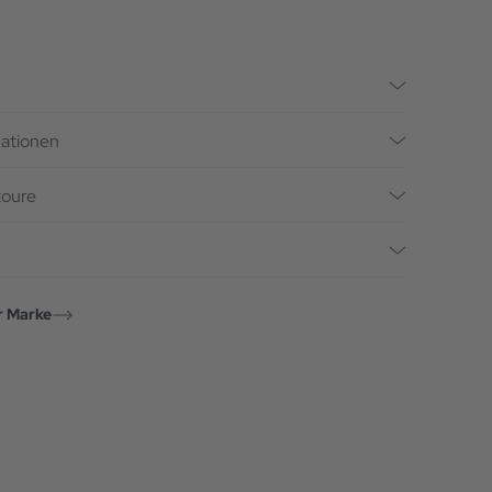
mationen
toure
r Marke