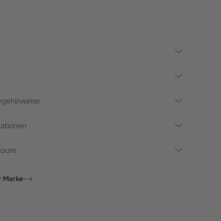
legehinweise
mationen
toure
r Marke