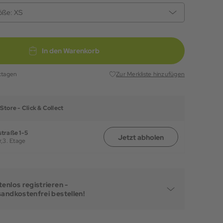
öße:
XS
In den Warenkorb
ktagen
Zur Merkliste hinzufügen
Store -
Click & Collect
traße 1-5
Jetzt abholen
,
3. Etage
enlos registrieren -
sandkostenfrei bestellen!