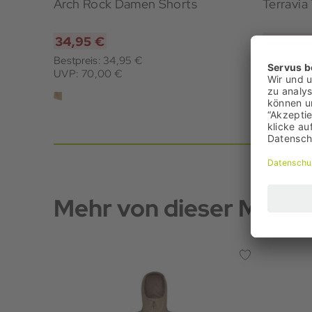
Arch Rock Damen Shorts
Terravia
34,95 €
79,95 
Bestpreis: 34,95 €
Bestpreis:
UVP: 70,00 €
UVP: 100
Mehr von dieser Marke