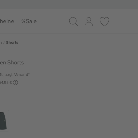
heine
Sale
Suche
Log-in
Merkliste
n
Shorts
en Shorts
St., zzgl. Versand*
54,95 €