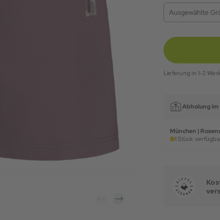
Ausgewählte Gr
Lieferung in 1-2 Wer
Abholung im 
München | Rosens
1 Stück verfügbar
Kost
ver