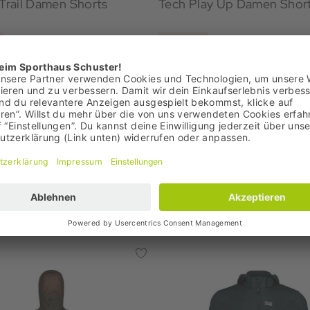
 Trail Damen Shorts
Tech Play Up Damen Shor
€
19,95 €
 79,95 €
Bestpreis: 19,95 €
,00 €
UVP: 28,00 €
+4