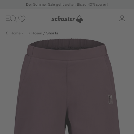
Der
Sommer Sale
geht weiter: Bis zu 40% sparen!
Toggle
navigation
Merkliste
Log-i
Home
...
Hosen
Shorts