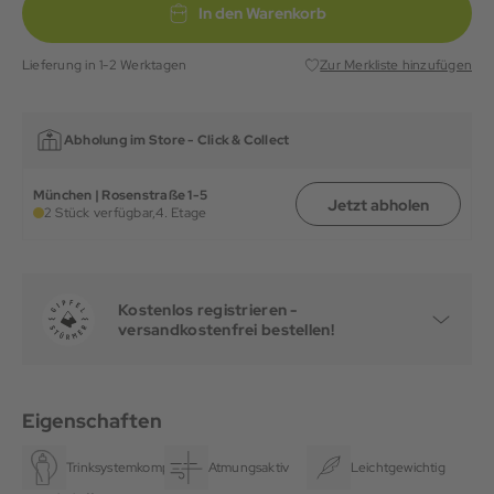
In den Warenkorb
Lieferung in 1-2 Werktagen
Zur Merkliste hinzufügen
Abholung im Store -
Click & Collect
München | Rosenstraße 1-5
Jetzt abholen
2 Stück verfügbar,
4. Etage
Kostenlos registrieren -
versandkostenfrei bestellen!
Eigenschaften
Trinksystemkompatibel
Atmungsaktiv
Leichtgewichtig