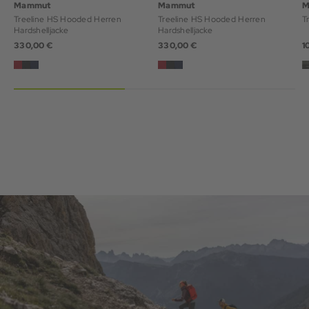
Mammut
Mammut
M
Treeline HS Hooded Herren
Treeline HS Hooded Herren
T
Hardshelljacke
Hardshelljacke
330,00 €
330,00 €
1