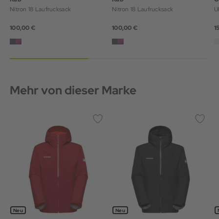
Nitron 18 Laufrucksack
Nitron 18 Laufrucksack
U
100,00 €
100,00 €
1
Mehr von dieser Marke
Neu
Neu