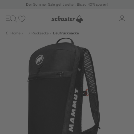
Der
Sommer Sale
geht weiter: Bis zu 40% sparen!
Toggle
navigation
Merkliste
Log-i
Home
...
Rucksäcke
Laufrucksäcke