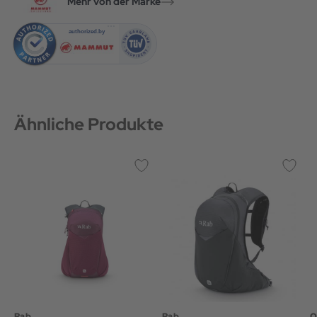
Mehr von der Marke
Ähnliche Produkte
Rab
Rab
O