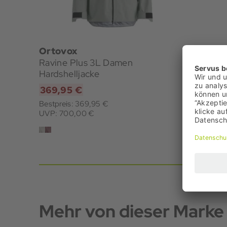
Ortovox
Mounta
Ravine Plus 3L Damen
Manaslu
Hardshelljacke
369,95 €
499,95
Bestpreis: 369,95 €
Bestpreis
UVP: 700,00 €
UVP: 699
Mehr von dieser Marke