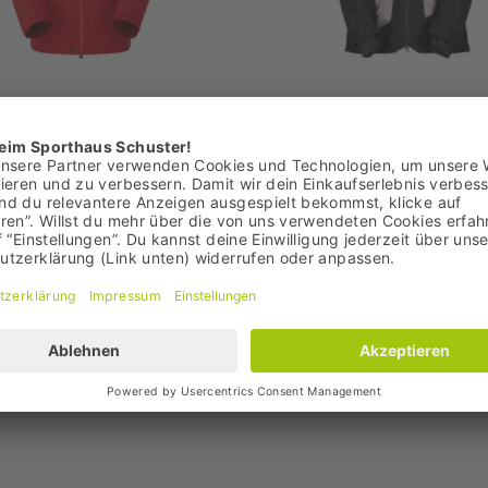
in Equipment
Scott
 3L Damen Hardshelljacke
Vertic Ripstop 3L Damen
Hardshelljacke
 €
189,95 €
: 499,95 €
Bestpreis: 189,95 €
,90 €
UVP: 379,95 €