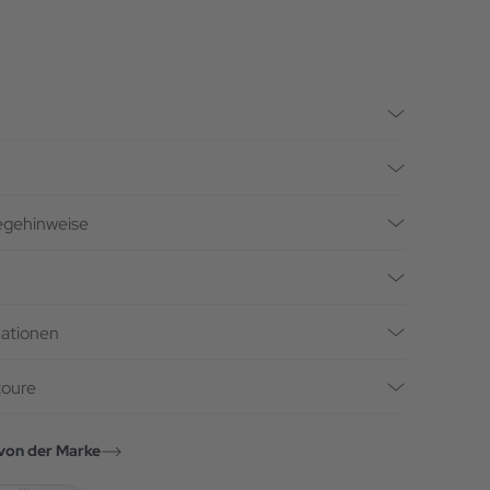
legehinweise
mationen
toure
von der Marke