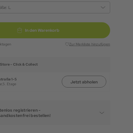
öße:
L
In den Warenkorb
rktagen
Zur Merkliste hinzufügen
Store -
Click & Collect
traße 1-5
Jetzt abholen
r,
5. Etage
enlos registrieren -
sandkostenfrei bestellen!