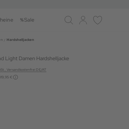
heine
Sale
Suche
Log-in
Merkliste
en
Hardshelljacken
d Light Damen Hardshelljacke
wSt., Versandkostenfrei DE/AT
319,95 €