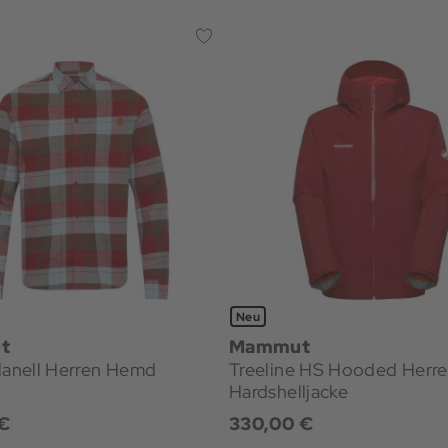
Neu
t
Mammut
lanell Herren Hemd
Treeline HS Hooded Herr
Hardshelljacke
€
330,00 €