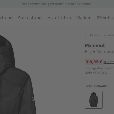
Der
Sommer Sale
geht weiter: Bis zu 40% sparen!
chuhe
Ausrüstung
Sportarten
Marken
Gutsc
Home
...
Jack
Mammut
Eiger Nordwan
319,95 €
inkl. M
30-Tage-Bestpreis:
UVP: 450,00 €
Farbe:
Schwarz