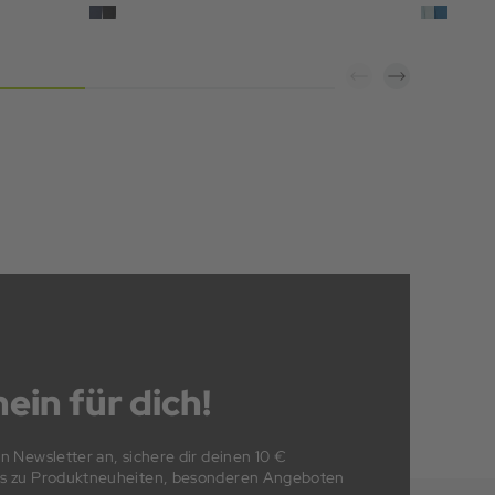
ein für dich!
en Newsletter an, sichere dir deinen 10 €
fos zu Produktneuheiten, besonderen Angeboten