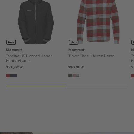
Neu
Neu
Mammut
Mammut
M
Treeline HS Hooded Herren
Trovat Flanell Herren Hemd
T
Hardshelljacke
H
330,00 €
100,00 €
3