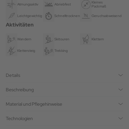
Kleines
Atmungsaktiv
Abriebfest
Packmaß
Leichtgewichtig
Schnelltrocknend
Geruchsabweisend
Aktivitäten
Wandern
Skitouren
Klettern
Klettersteig
Trekking
Details
Beschreibung
Material und Pflegehinweise
Technologien