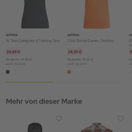
adidas
adidas
a
W Train Designed 4 Training Tank
Club Tennis Damen Tanktop
O
D
24,95 €
24,95 €
1
Bestpreis: 24,95 €
Bestpreis: 24,95 €
Be
UVP: 35,00 €
UVP: 35,00 €
U
Mehr von dieser Marke