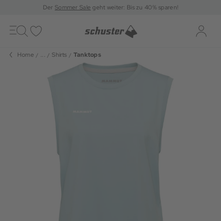
Der
Sommer Sale
geht weiter: Bis zu 40% sparen!
Toggle
navigation
Merkliste
Log-i
Home
...
Shirts
Tanktops