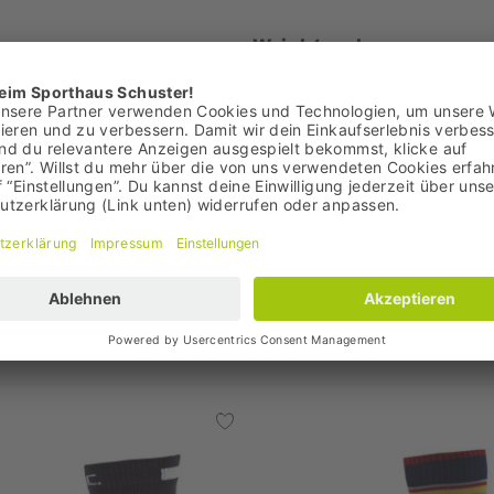
Wrightsock
rt
Coolmesh II Quarter Lauf
21,95 €
+3