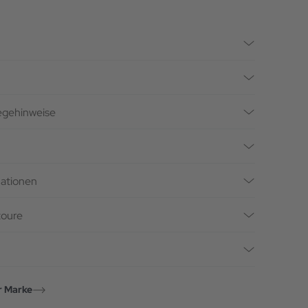
legehinweise
mationen
toure
r Marke