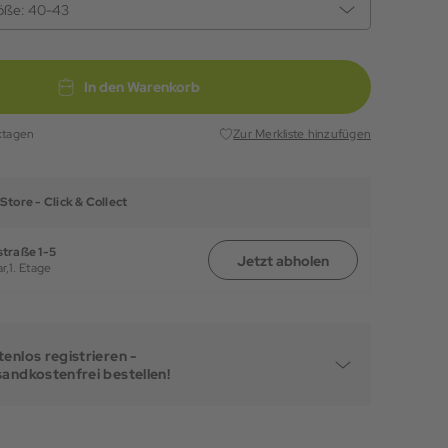
öße:
40-43
In den Warenkorb
ktagen
Zur Merkliste hinzufügen
Store -
Click & Collect
traße 1-5
Jetzt abholen
r,
1. Etage
enlos registrieren -
sandkostenfrei bestellen!