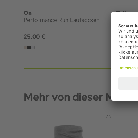
On
Falke
Performance Run Laufsocken
RU4 Sho
25,00 €
19,00 €
Mehr von dieser Marke