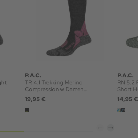
P.A.C.
P.A.C.
ght
TR 4.1 Trekking Merino
RN 5.2 
Compression w Damen
Short H
Wandersocken
19,95 €
14,95 