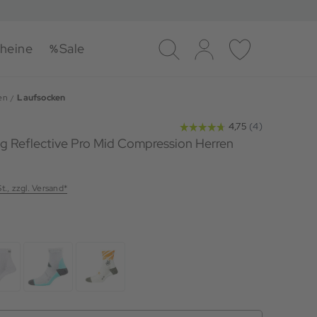
heine
Sale
Suche
Log-in
Merkliste
en
Laufsocken
g Reflective Pro Mid Compression Herren
St., zzgl. Versand*