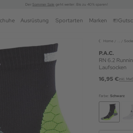
Der
Sommer Sale
geht weiter: Bis zu 40% sparen!
chuhe
Ausrüstung
Sportarten
Marken
Gutsc
Home
...
Sock
P.A.C.
RN 6.2 Runnin
Laufsocken
16,95 €
inkl. Mw
Farbe:
Schwarz