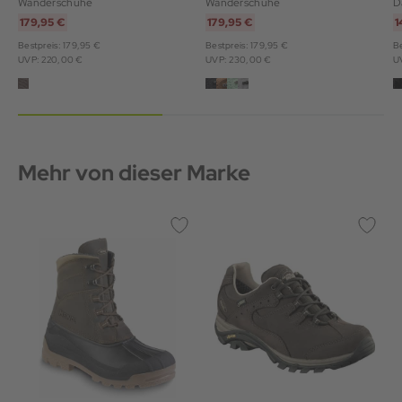
Wanderschuhe
Wanderschuhe
D
179,95 €
179,95 €
1
Bestpreis: 179,95 €
Bestpreis: 179,95 €
Be
UVP: 220,00 €
UVP: 230,00 €
U
Mehr von dieser Marke