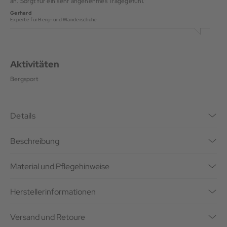
an. Sorgt für ein sehr angenehmes Tragegefühl."
Gerhard
Experte für Berg- und Wanderschuhe
Aktivitäten
Bergsport
Details
Beschreibung
Material und Pflegehinweise
Herstellerinformationen
Versand und Retoure