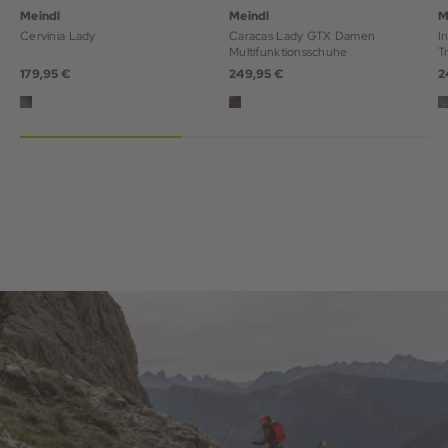
Meindl
Meindl
M
Cervinia Lady
Caracas Lady GTX Damen
I
Multifunktionsschuhe
T
179,95 €
249,95 €
2