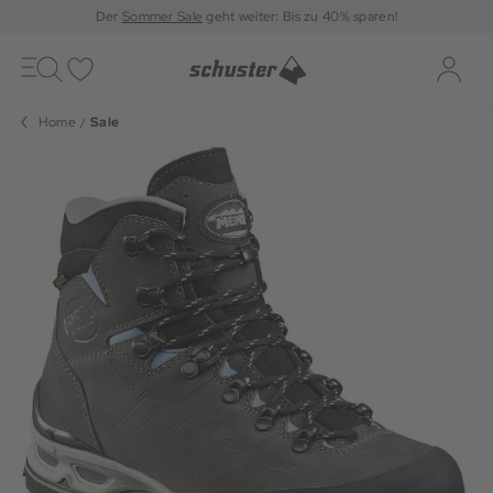
Der
Sommer Sale
geht weiter: Bis zu 40% sparen!
Toggle
navigation
Merkliste
Log-i
Home
Sale