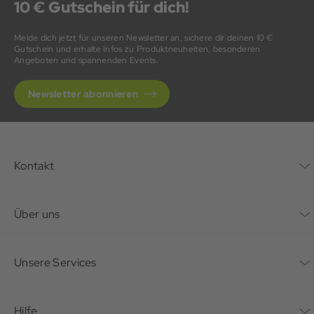
10 € Gutschein für dich!
Melde dich jetzt für unseren Newsletter an, sichere dir deinen 10 €
Gutschein und erhalte Infos zu Produktneuheiten, besonderen
Angeboten und spannenden Events.
Newsletter abonnieren
Kontakt
Kontaktformular
Über uns
Unternehmen
Unsere Services
Nachhaltigkeit
Bonusprogramm
Hilfe