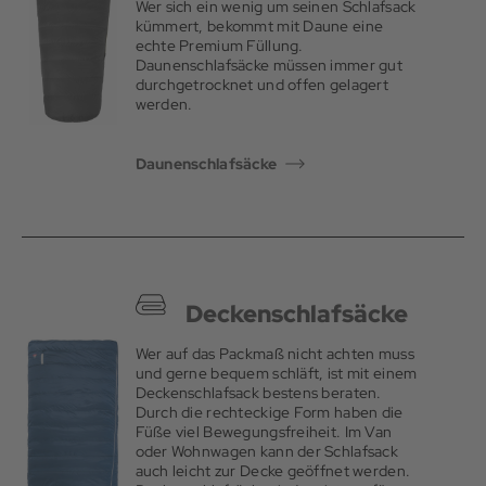
Wer sich ein wenig um seinen Schlafsack
Decke, wobei der Interessierte immer wissen muss, wofür er
kümmert, bekommt mit Daune eine
seinen Schlafsack benötigt und wie kalt es unter Umständen
echte Premium Füllung.
tatsächlich werden kann. Passende Daunenschlafsäcke in
Daunenschlafsäcke müssen immer gut
verschiedenen Ausführungen und die richtige Outdoor
durchgetrocknet und offen gelagert
Ausrüstung bekommt der Outdoor Fan bei Sport Schuster.
werden.
Daunenschlafsäcke
Deckenschlafsäcke
Wer auf das Packmaß nicht achten muss
und gerne bequem schläft, ist mit einem
Deckenschlafsack bestens beraten.
Durch die rechteckige Form haben die
Füße viel Bewegungsfreiheit. Im Van
oder Wohnwagen kann der Schlafsack
auch leicht zur Decke geöffnet werden.