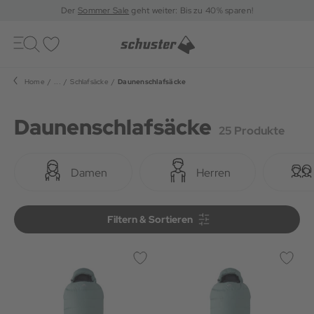
Der
Sommer Sale
geht weiter: Bis zu 40% sparen!
Toggle
navigation
Merkliste
Home
...
Schlafsäcke
Daunenschlafsäcke
Daunenschlafsäcke
25 Produkte
Damen
Herren
Filtern & Sortieren
Filtern & Sortieren