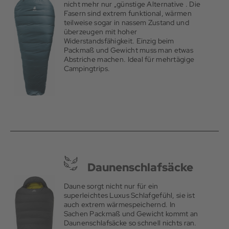
nicht mehr nur „günstige Alternative . Die
verarbeitet wurden. Gleiches gilt auch für Obermaterial des
Fasern sind extrem funktional, wärmen
Schlafsackes, welches in der Regel aus Polyester besteht. Viele
teilweise sogar in nassem Zustand und
Schlafsäcke verfügen diesbezüglich über ein entsprechendes
überzeugen mit hoher
Prüfsigel. Natürlich spielt auch die Qualität der Daunen eine
Widerstandsfähigkeit. Einzig beim
entscheidende Rolle, weswegen der Interessierte seinen
Packmaß und Gewicht muss man etwas
künftigen Schlafsack im Outdoor Shop von Sport Schuster
Abstriche machen. Ideal für mehrtägige
kaufen sollte, da hier Qualität und Sicherheit an erster Stelle
Campingtrips.
stehen. Die richtige Mischung beim Daunenschlafsack ist
wichtig, denn er sollte auch über Federn verfügen, welche
durchaus noch den Kiel haben. Dies ist auf einem
entsprechenden Etikett auch für den Laien erkennbar. Die
Reißverschlüsse des Schlafsacks sollten sich von beiden
Richtungen schließen und auch öffnen lassen, was einen
schnellen Ein- und Ausstieg gewährleistet. Bei einigen
Modellen wurde auch auf die Reißverschlüsse verzichtet und
stattdessen wurden Druckknöpfe verwendet. Speziell bei
Kinderschlafsäcken ist dies der Fall, damit sie ohne fremde
Hilfe allein rein und auch wieder raus kommen. Eine weitere
Daunenschlafsäcke
Unterlage ist bei einem Daunenschlafsack grundsätzlich nicht
erforderlich, da die Daunen genügend wärmen. Zumeist ist der
Daune sorgt nicht nur für ein
Kopfbereich des Daunenschlafsackes doppelt gepolstert, so
superleichtes Luxus Schlafgefühl, sie ist
dass während des Schlafens kein zusätzliches Kissen
auch extrem wärmespeichernd. In
erforderlich ist. Weiterhin kann das Kopfteil bei sehr eisigen
Sachen Packmaß und Gewicht kommt an
Temperaturen bei einigen Modellen auch als Kapuze genutzt
Daunenschlafsäcke so schnell nichts ran.
werden. Zwingend erforderlich ist auch keine zusätzliche