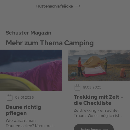
Hüttenschlafsäcke
Schuster Magazin
Mehr zum Thema Camping
19.03.2025
Trekking mit Zelt -
08.01.2026
die Checkliste
Daune richtig
Zelttrekking - ein echter
pflegen
Traum! Wo es möglich ist
Wie wäscht man
und was es dabei zu
Daunenjacken? Kann mein
beachten gibt, erfährst Du
Jetzt lesen