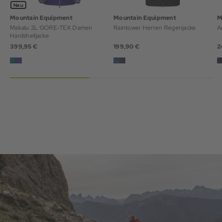
Neu
Mountain Equipment
Mountain Equipment
M
Makalu 3L GORE-TEX Damen
Raintower Herren Regenjacke
A
Hardshelljacke
399,95 €
199,90 €
2