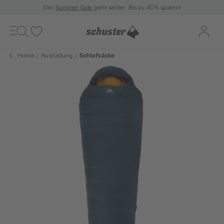
Der
Sommer Sale
geht weiter: Bis zu 40% sparen!
Toggle
navigation
Merkliste
Log-i
Home
Ausrüstung
Schlafsäcke