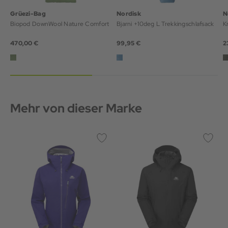
Grüezi-Bag
Nordisk
N
Biopod DownWool Nature Comfort
Bjarni +10deg L Trekkingschlafsack
K
470,00 €
99,95 €
2
Mehr von dieser Marke