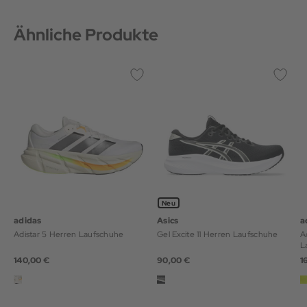
Ähnliche Produkte
Neu
adidas
Asics
a
Adistar 5 Herren Laufschuhe
Gel Excite 11 Herren Laufschuhe
A
L
140,00 €
90,00 €
1