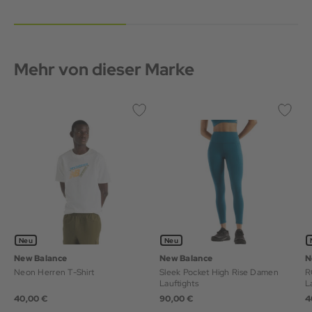
Mehr von dieser Marke
Neu
Neu
New Balance
New Balance
N
Neon Herren T-Shirt
Sleek Pocket High Rise Damen
R
Lauftights
L
40,00 €
90,00 €
4