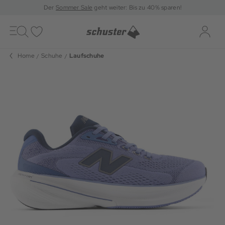
Der
Sommer Sale
geht weiter: Bis zu 40% sparen!
Toggle
navigation
Merkliste
Log-i
Home
Schuhe
Laufschuhe