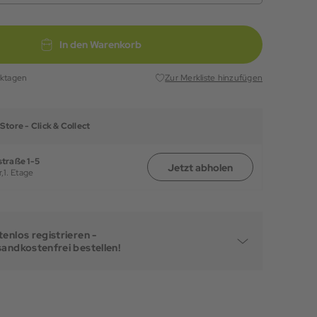
In den Warenkorb
rktagen
Zur Merkliste hinzufügen
Store -
Click & Collect
traße 1-5
Jetzt abholen
,
1. Etage
enlos registrieren -
sandkostenfrei bestellen!