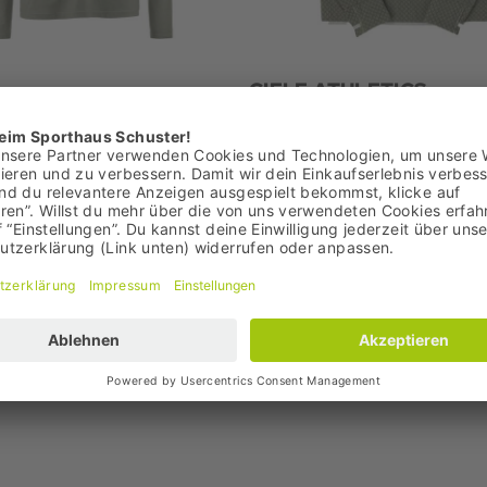
CIELE ATHLETICS
ren Laufshirt
VLV Halfzip Herren Laufsh
119,95 €
 19,95 €
Bestpreis: 119,95 €
95 €
UVP: 195,00 €