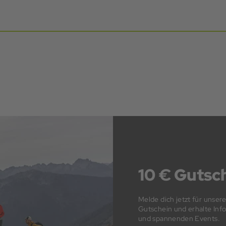
10 € Gutsch
Melde dich jetzt für unser
Gutschein und erhalte In
und spannenden Events.