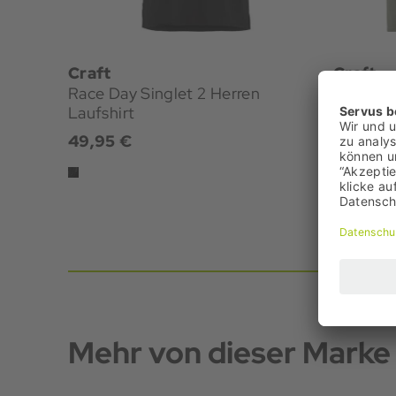
Craft
Craft
Race Day Singlet 2 Herren
Flow Her
Laufshirt
49,95 €
19,95 €
Bestpreis:
UVP: 39,
Mehr von dieser Marke