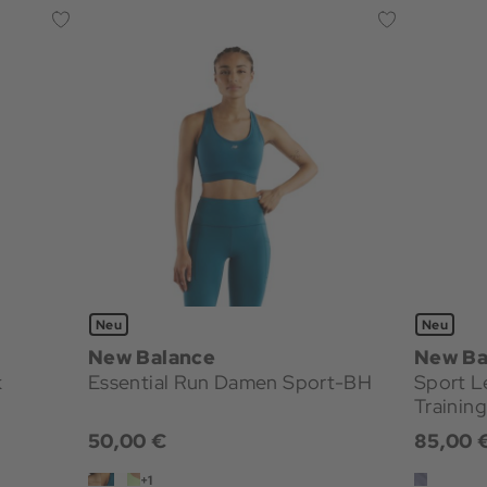
Neu
Neu
New Balance
New Ba
k
Essential Run Damen Sport-BH
Sport Lega
Trainin
50,00 €
85,00 
+1