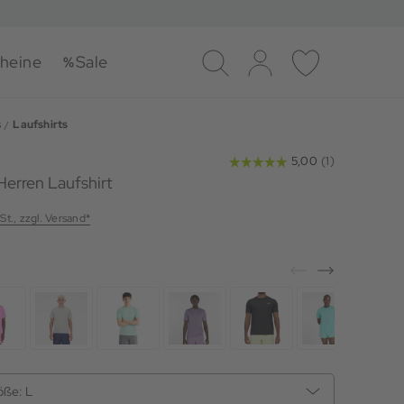
heine
Sale
Suche
Log-in
Merkliste
s
Laufshirts
Herren Laufshirt
St., zzgl. Versand*
öße:
L