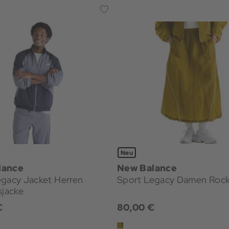
Neu
lance
New Balance
egacy Jacket Herren
Sport Legacy Damen Roc
sjacke
€
80,00 €