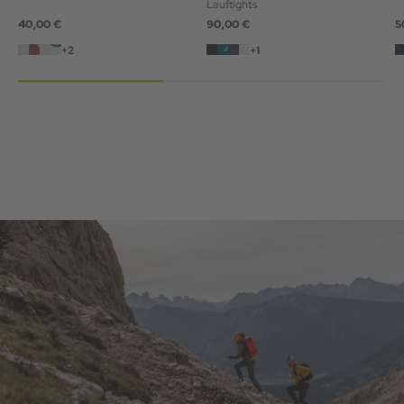
Lauftights
40,00 €
90,00 €
5
+2
+1