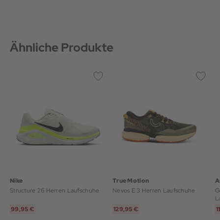
Ähnliche Produkte
Nike
True Motion
A
Structure 26 Herren Laufschuhe
Nevos E 3 Herren Laufschuhe
G
L
99,95 €
129,95 €
1