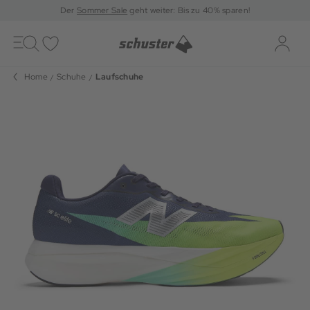
Der
Sommer Sale
geht weiter: Bis zu 40% sparen!
Toggle
navigation
Merkliste
Log-i
Home
Schuhe
Laufschuhe