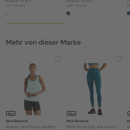
Bestpreis: 99,95 €
Bestpreis: 129,95 €
Be
UVP: 139,99 €
UVP: 170,00 €
U
Mehr von dieser Marke
Neu
Neu
New Balance
New Balance
N
Athletics Tank Damen Laufshirt
Sleek Pocket High Rise Damen