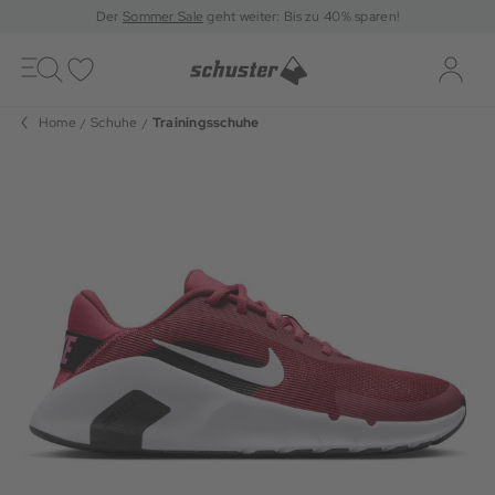
Der
Sommer Sale
geht weiter: Bis zu 40% sparen!
Toggle
navigation
Merkliste
Log-i
Home
Schuhe
Trainingsschuhe