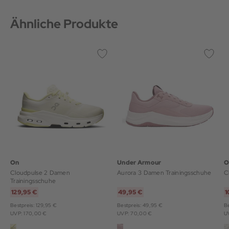
Ähnliche Produkte
On
Under Armour
O
Cloudpulse 2 Damen
Aurora 3 Damen Trainingsschuhe
C
Trainingsschuhe
129,95 €
49,95 €
1
Bestpreis: 129,95 €
Bestpreis: 49,95 €
Be
UVP: 170,00 €
UVP: 70,00 €
U