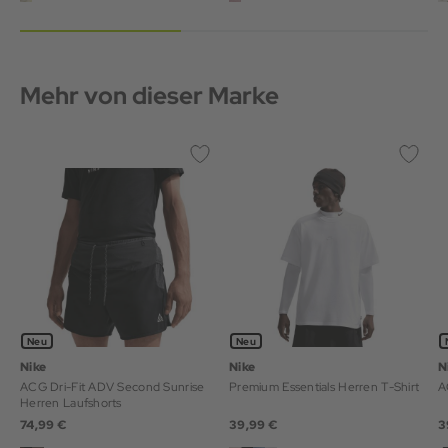
Mehr von dieser Marke
Neu
Neu
Nike
Nike
N
ACG Dri-Fit ADV Second Sunrise
Premium Essentials Herren T-Shirt
A
Herren Laufshorts
74,99 €
39,99 €
3