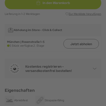
In den Warenkorb
Lieferung in 1-2 Werktagen
Zur Merkliste hinzufügen
Abholung im Store -
Click & Collect
München | Rosenstraße 1-5
Jetzt abholen
5 Stück verfügbar,
2. Etage
Kostenlos registrieren -
versandkostenfrei bestellen!
Eigenschaften
Abriebfest
Strapazierfähig