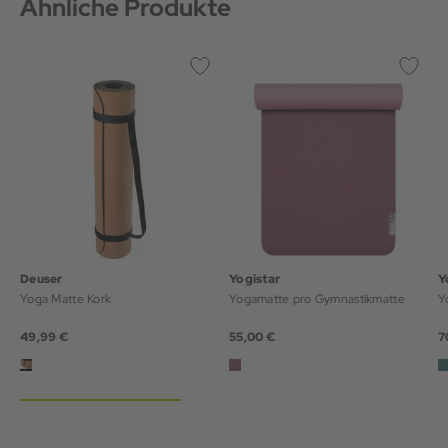
Ähnliche Produkte
Deuser
Yogistar
Y
Yoga Matte Kork
Yogamatte pro Gymnastikmatte
Y
49,99 €
55,00 €
7