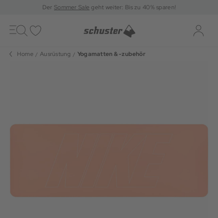
Der
Sommer Sale
geht weiter: Bis zu 40% sparen!
Toggle
navigation
Merkliste
Log-i
Home
Ausrüstung
Yogamatten & -zubehör