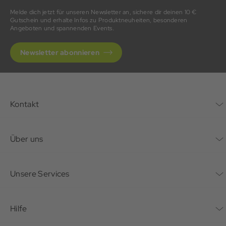
Melde dich jetzt für unseren Newsletter an, sichere dir deinen 10 €
Gutschein und erhalte Infos zu Produktneuheiten, besonderen
Angeboten und spannenden Events.
Newsletter abonnieren
Kontakt
Kontaktformular
Über uns
Unternehmen
Unsere Services
Nachhaltigkeit
Bonusprogramm
Hilfe
Karriere
Mein Konto