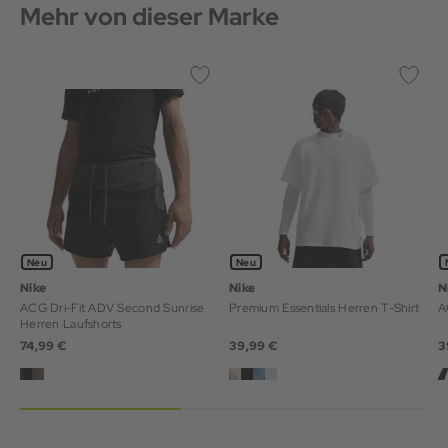
Mehr von dieser Marke
Neu
Neu
Nike
Nike
N
ACG Dri-Fit ADV Second Sunrise
Premium Essentials Herren T-Shirt
A
Herren Laufshorts
74,99 €
39,99 €
3