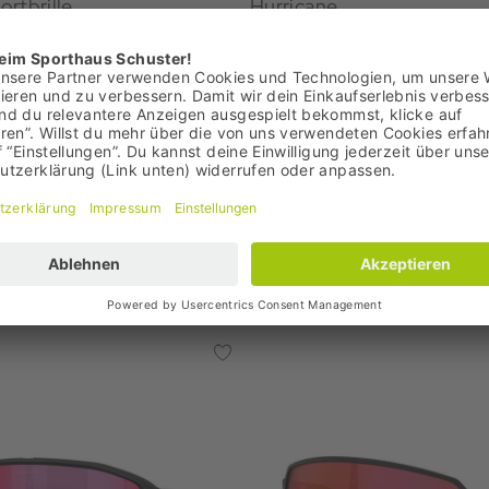
rtbrille
Hurricane
€
91,90 €