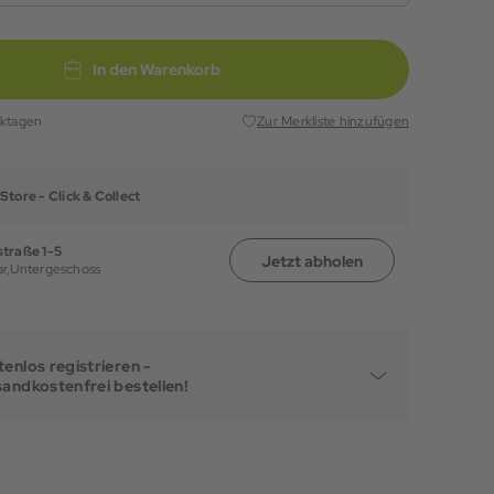
In den Warenkorb
rktagen
Zur Merkliste hinzufügen
Store -
Click & Collect
traße 1-5
Jetzt abholen
r,
Untergeschoss
enlos registrieren -
sandkostenfrei bestellen!