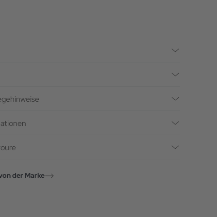
legehinweise
mationen
toure
von der Marke