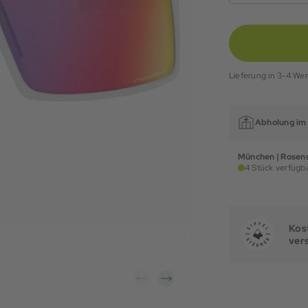
Lieferung in 3-4 We
Abholung im 
München | Rosens
4 Stück verfügba
Kost
ver