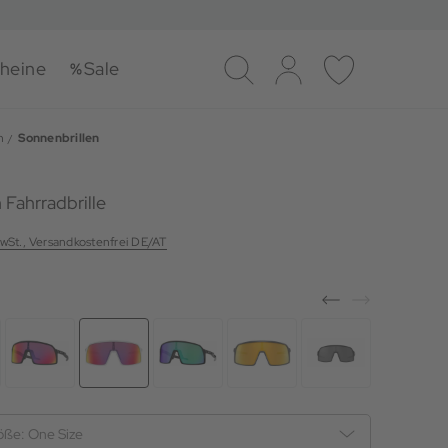
heine
Sale
Suche
Log-in
Merkliste
n
Sonnenbrillen
 Fahrradbrille
MwSt., Versandkostenfrei DE/AT
öße:
One Size