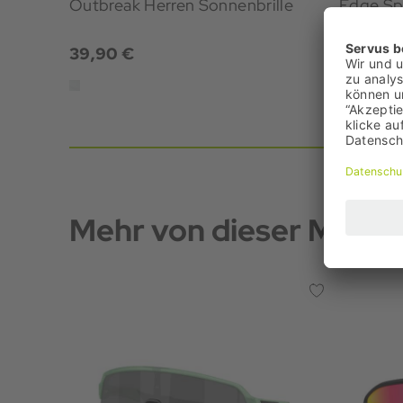
Outbreak Herren Sonnenbrille
Edge Spo
39,90 €
154,90 
Mehr von dieser Marke