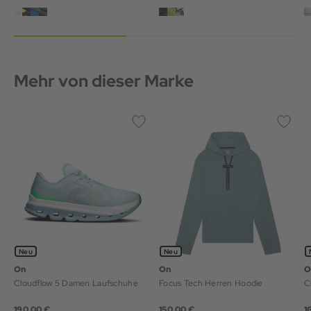
Mehr von dieser Marke
Neu
Neu
On
On
O
Cloudflow 5 Damen Laufschuhe
Focus Tech Herren Hoodie
C
190,00 €
150,00 €
1