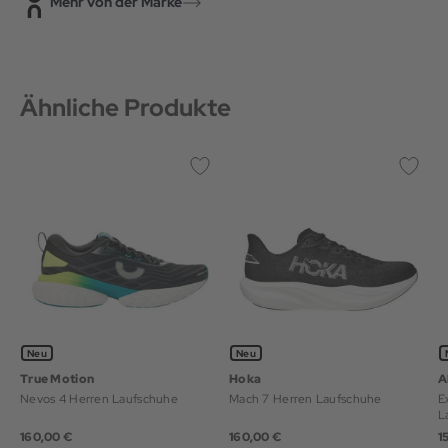
Mehr von der Marke
Ähnliche Produkte
Neu
Neu
True Motion
Hoka
A
Nevos 4 Herren Laufschuhe
Mach 7 Herren Laufschuhe
E
L
160,00 €
160,00 €
1