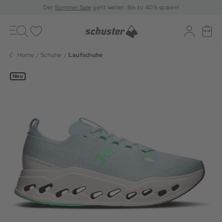
Der
Sommer Sale
geht weiter: Bis zu 40% sparen!
Toggle
navigation
Merkliste
Log-in
War
Home
Schuhe
Laufschuhe
Neu