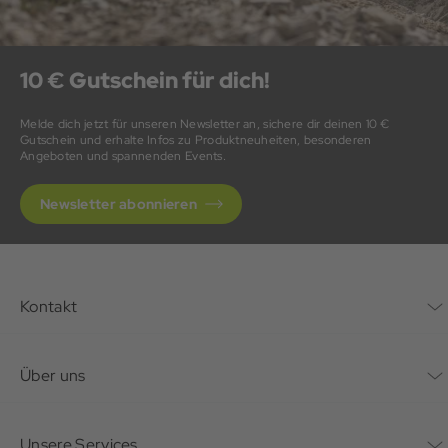
10 € Gutschein für dich!
Melde dich jetzt für unseren Newsletter an, sichere dir deinen 10 €
Gutschein und erhalte Infos zu Produktneuheiten, besonderen
Angeboten und spannenden Events.
Newsletter abonnieren
Kontakt
Kontaktformular
Über uns
Unternehmen
Unsere Services