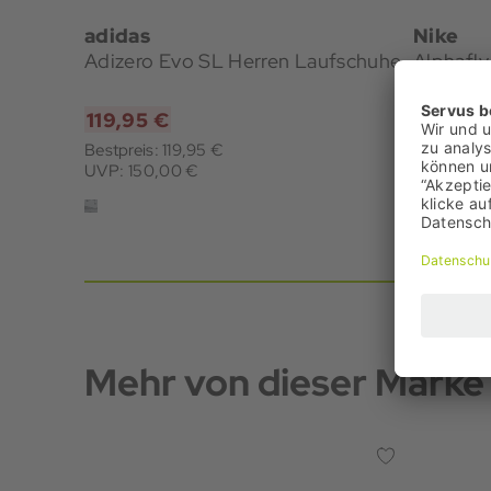
adidas
Nike
Adizero Evo SL Herren Laufschuhe
Alphafly
119,95 €
249,95
Bestpreis: 119,95 €
Bestpreis
UVP: 150,00 €
UVP: 309
Mehr von dieser Marke