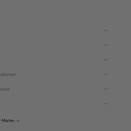
mationen
toure
r Marke