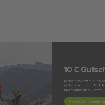
10 € Gutsch
Melde dich jetzt für unser
Gutschein und erhalte In
und spannenden Events.
Newsletter abonniere