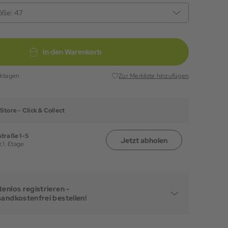
öße:
47
In den Warenkorb
rktagen
Zur Merkliste hinzufügen
Store -
Click & Collect
traße 1-5
Jetzt abholen
,
1. Etage
enlos registrieren -
sandkostenfrei bestellen!