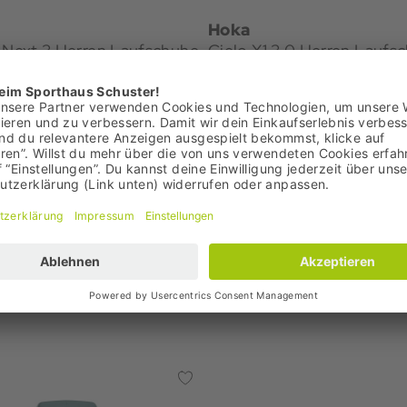
Hoka
 Next 3 Herren Laufschuhe
Cielo X1 3.0 Herren Laufs
 €
199,95 €
: 249,95 €
Bestpreis: 199,95 €
,99 €
UVP: 275,00 €