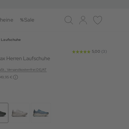
heine
Sale
Suche
Log-in
Merkliste
Laufschuhe
ax Herren Laufschuhe
wSt., Versandkostenfrei DE/AT
149,95 €