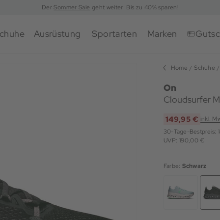
Der
Sommer Sale
geht weiter: Bis zu 40% sparen!
chuhe
Ausrüstung
Sportarten
Marken
Gutsc
Home
Schuhe
On
Cloudsurfer M
149,95 €
inkl. M
30-Tage-Bestpreis:
UVP: 190,00 €
Farbe:
Schwarz