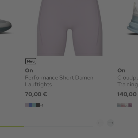
Neu
On
On
Performance Short Damen
Cloudp
Lauftights
Trainin
70,00 €
140,00
+1