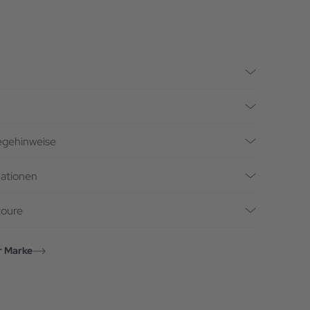
legehinweise
mationen
toure
r Marke