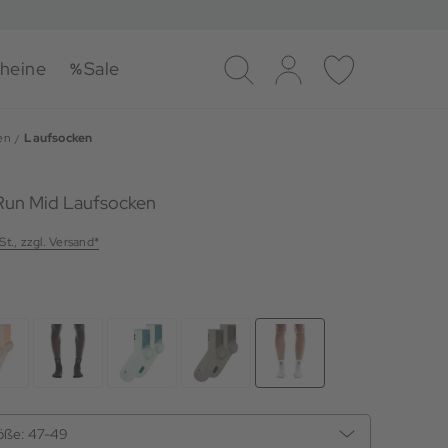
heine
Sale
Suche
Log-in
Merkliste
en
Laufsocken
Run Mid Laufsocken
St., zzgl. Versand*
öße:
47-49