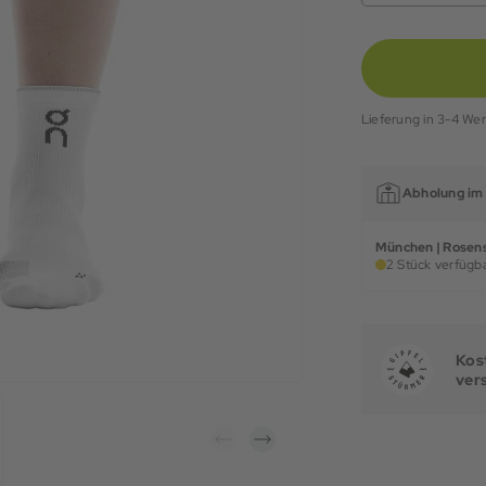
Lieferung in 3-4 We
Abholung im 
München | Rosens
2 Stück verfügba
Kost
ver