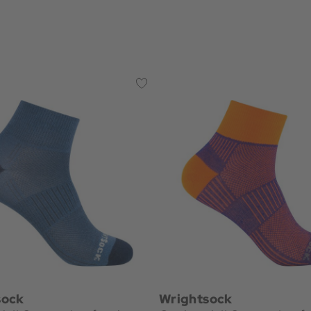
sock
Wrightsock