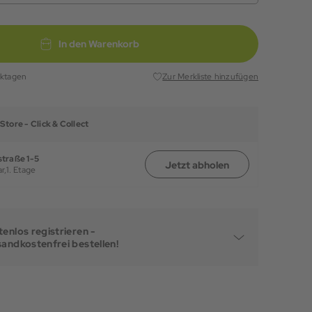
In den Warenkorb
rktagen
Zur Merkliste hinzufügen
Store -
Click & Collect
traße 1-5
Jetzt abholen
r,
1. Etage
enlos registrieren -
sandkostenfrei bestellen!