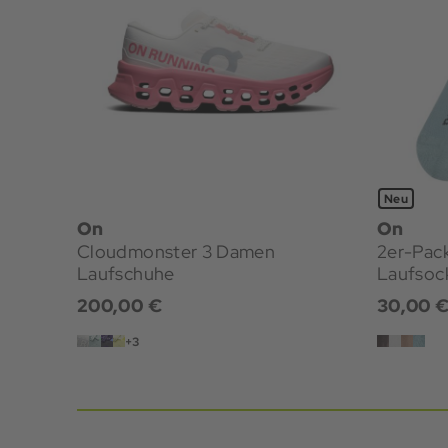
Neu
On
On
Cloudmonster 3 Damen
2er-Pac
Laufschuhe
Laufsoc
200,00 €
30,00 
+3