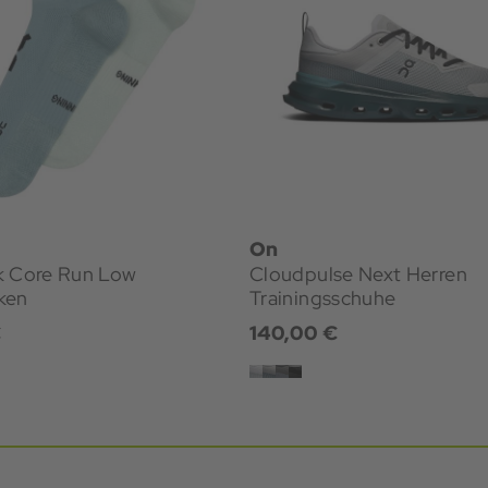
On
k Core Run Low
Cloudpulse Next Herren
ken
Trainingsschuhe
€
140,00 €