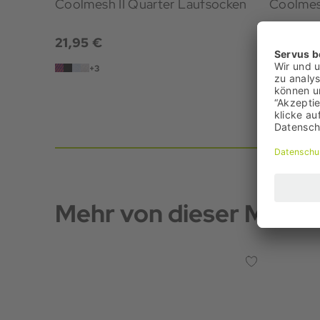
Coolmesh II Quarter Laufsocken
Coolmes
21,95 €
21,95 €
+3
+3
Mehr von dieser Marke