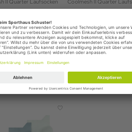
h II Quarter Laufsocken
Coolmesh II Quarter Lauf
21,95 €
+3