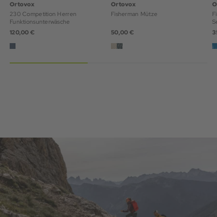
Ortovox
Ortovox
O
230 Competition Herren
Fisherman Mütze
F
Funktionsunterwäsche
S
120,00 €
50,00 €
3