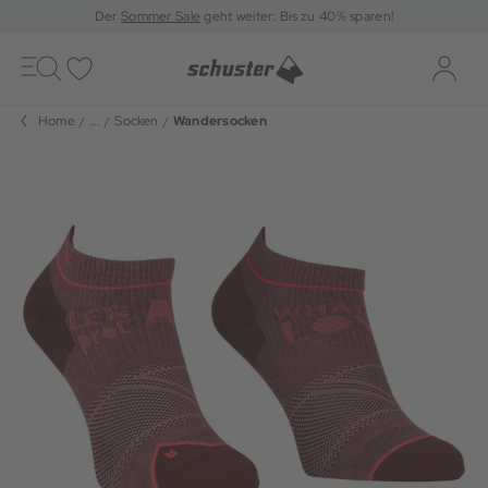
Der
Sommer Sale
geht weiter: Bis zu 40% sparen!
Toggle
navigation
Merkliste
Log-i
Home
...
Socken
Wandersocken