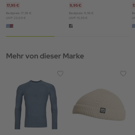
17,95 €
9,95 €
1
Bestpreis: 17,95 €
Bestpreis: 9,95 €
Be
UVP: 23,00 €
UVP: 15,95 €
U
Mehr von dieser Marke