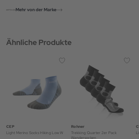
Mehr von der Marke
Ähnliche Produkte
CEP
Rohner
C
Light Merino Socks Hiking Low W
Trekking Quarter 2er Pack
L
Wandersocken