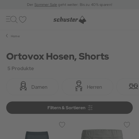
Der
Sommer Sale
geht weiter: Bis zu 40% sparen!
Toggle
navigation
Merkliste
Home
Ortovox Hosen, Shorts
5 Produkte
Damen
Herren
Filtern & Sortieren
Filtern & Sortieren