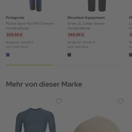
Patagonia
Mountain Equipment
M
Pluma Gore-Tex PRO Herren
Orion 3L Drilite Herren
Li
Hardshellhose
Hardshellhose
H
329,95 €
249,95 €
3
Bestpreis: 329,95 €
Bestpreis: 249,95 €
Be
UVP: 600,00 €
UVP: 499,90 €
U
Mehr von dieser Marke