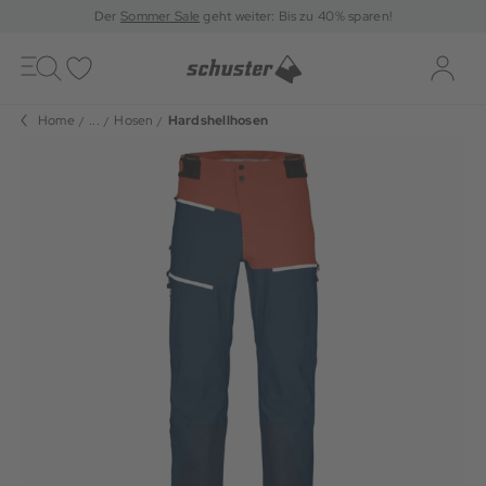
Der
Sommer Sale
geht weiter: Bis zu 40% sparen!
Toggle
navigation
Merkliste
Log-i
Home
...
Hosen
Hardshellhosen