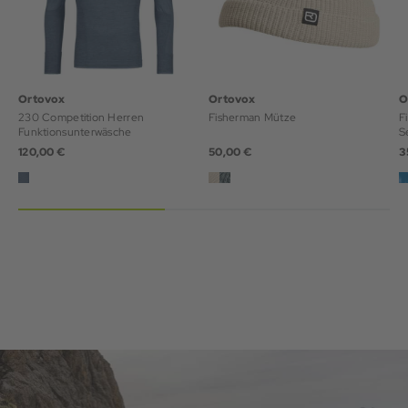
Ortovox
Ortovox
O
230 Competition Herren
Fisherman Mütze
F
Funktionsunterwäsche
S
120,00 €
50,00 €
3