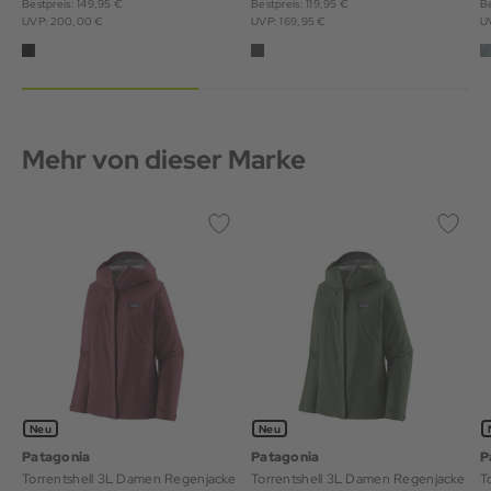
Bestpreis: 149,95 €
Bestpreis: 119,95 €
Be
UVP: 200,00 €
UVP: 169,95 €
U
Mehr von dieser Marke
Neu
Neu
Patagonia
Patagonia
P
Torrentshell 3L Damen Regenjacke
Torrentshell 3L Damen Regenjacke
T