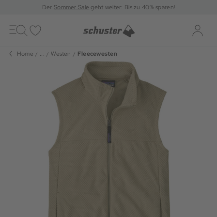
Der
Sommer Sale
geht weiter: Bis zu 40% sparen!
Toggle
navigation
Merkliste
Log-i
Home
...
Westen
Fleecewesten