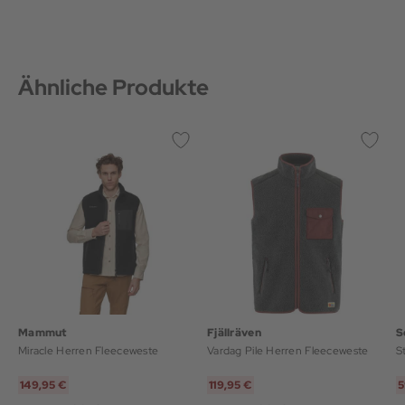
Ähnliche Produkte
Mammut
Fjällräven
S
Miracle Herren Fleeceweste
Vardag Pile Herren Fleeceweste
S
149,95 €
119,95 €
5