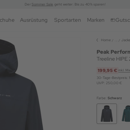
Der
Sommer Sale
geht weiter: Bis zu 40% sparen!
chuhe
Ausrüstung
Sportarten
Marken
Gutsc
Home
...
Jack
Peak Perfor
Treeline HIPE 
199,95 €
inkl. M
30-Tage-Bestpreis:
UVP: 250,00 €
Farbe:
Schwarz