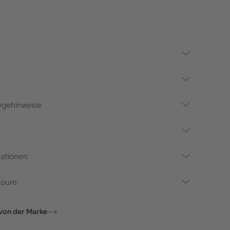
legehinweise
mationen
toure
von der Marke