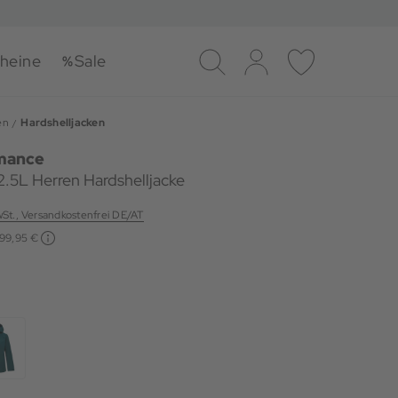
heine
Sale
Suche
Log-in
Merkliste
en
Hardshelljacken
mance
2.5L Herren Hardshelljacke
wSt., Versandkostenfrei DE/AT
199,95 €