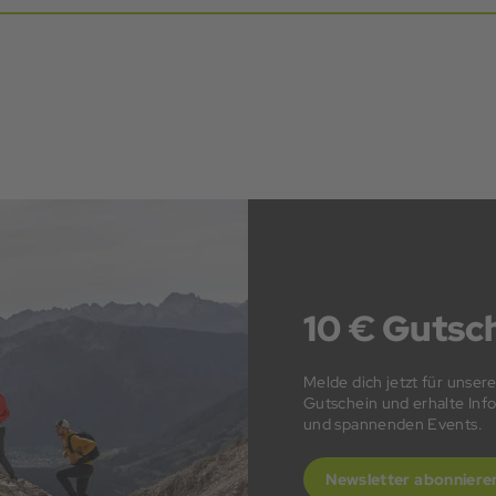
10 € Gutsch
Melde dich jetzt für unser
Gutschein und erhalte In
und spannenden Events.
Newsletter abonniere