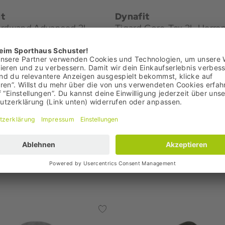
t
Dynafit
ordwand Advanced 3L
Tigard Gore-Tex 3L Herre
x Pro Herren
Hardshelljacke
ljacke
 €
299,95 €
: 499,95 €
Bestpreis: 299,95 €
,00 €
UVP: 600,00 €