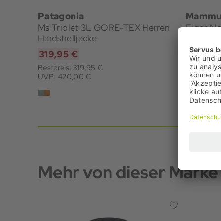
Patagonia
Mammu
Ms Triolet 3L GORE-TEX Herren
Eiger N
Hardshelljacke
Gore-Te
Hardshel
319,95 €
499,95
Bestpreis: 319,95 €
Bestpreis
UVP: 420,00 €
UVP: 700
Mehr von dieser Marke