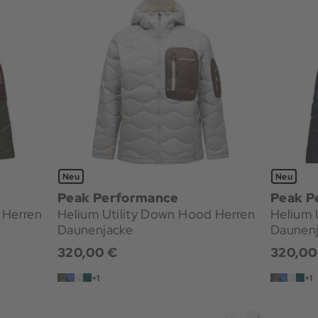
Neu
Neu
Peak Performance
Peak P
 Herren
Helium Utility Down Hood Herren
Helium 
Daunenjacke
Daunen
320,00 €
320,00
+1
+1