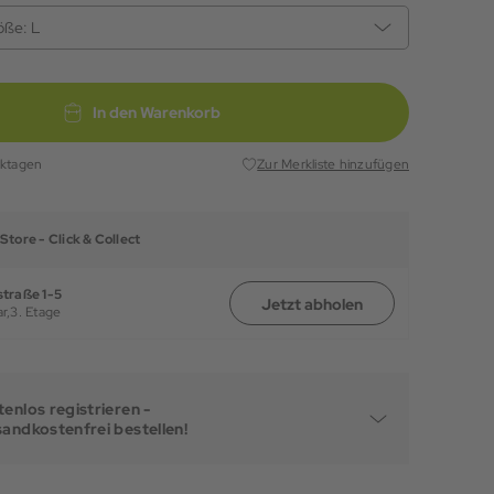
öße:
L
In den Warenkorb
rktagen
Zur Merkliste hinzufügen
Store -
Click & Collect
traße 1-5
Jetzt abholen
r,
3. Etage
enlos registrieren -
sandkostenfrei bestellen!