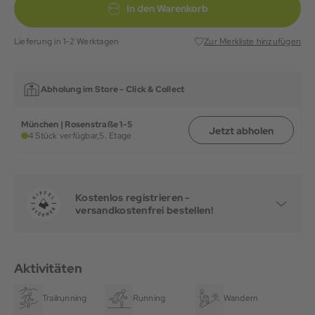
In den Warenkorb
Lieferung in 1-2 Werktagen
Zur Merkliste hinzufügen
Abholung im Store -
Click & Collect
München | Rosenstraße 1-5
Jetzt abholen
4 Stück verfügbar,
5. Etage
Kostenlos registrieren -
versandkostenfrei bestellen!
Aktivitäten
Trailrunning
Running
Wandern