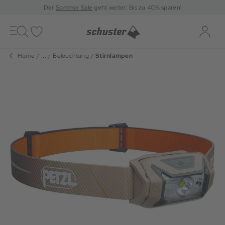
Der
Sommer Sale
geht weiter: Bis zu 40% sparen!
Toggle
navigation
Merkliste
Log-i
Home
...
Beleuchtung
Stirnlampen