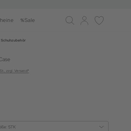
heine
Sale
Suche
Log-in
Merkliste
Schuhzubehör
Case
St., zzgl. Versand*
öße:
STK