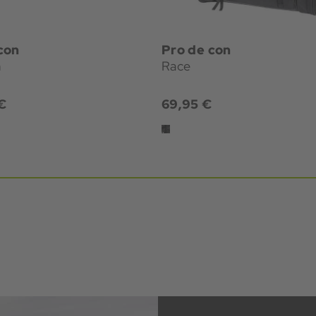
con
Pro de con
m
Race
€
69,95 €