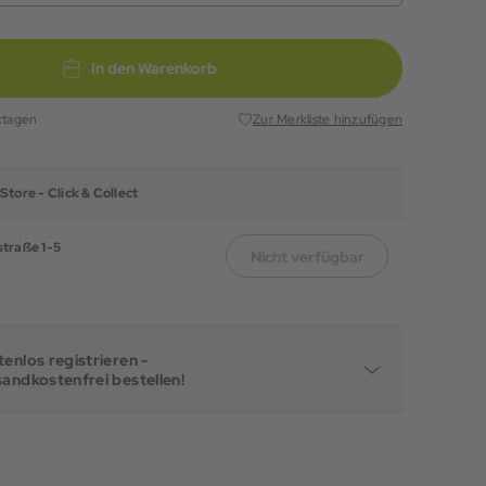
In den Warenkorb
ktagen
Zur Merkliste hinzufügen
Store -
Click & Collect
traße 1-5
Nicht verfügbar
enlos registrieren -
sandkostenfrei bestellen!