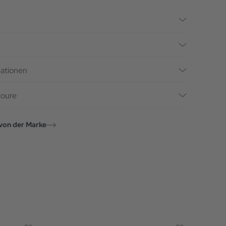
mationen
toure
von der Marke