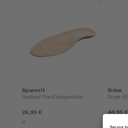
Spannrit
Sidas
Sunbed Fire Einlegesohle
Dryer (
26,95 €
44,95 