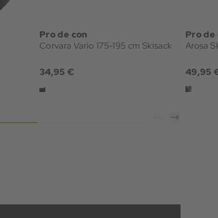
Pro de con
Pro de
Corvara Vario 175-195 cm Skisack
Arosa S
34,95 €
49,95 