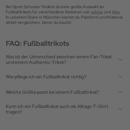
Bei Sport Schuster findest du eine große Auswahl an
Fußballtrikots für verschiedene Nationen von
adidas
und
Nike
.
In unserem Store in München kannst du Passform und Material
direkt vergleichen, bevor du kaufst.
FAQ: Fußballtrikots
Was ist der Unterschied zwischen einem Fan-Trikot
und einem Authentic-Trikot?
Fan-Trikots sind für Zuschauer*innen gemacht: regular Fit,
Standard-Polyester, günstiger im Preis. Authentic-Trikots
Wie pflege ich ein Fußballtrikot richtig?
entsprechen dem Spielermodell, sitzen enger, wiegen weniger
Maschinenwäsche bei maximal 40 Grad, am besten 30 Grad.
und haben besseres Feuchtigkeitsmanagement. Wer aktiv
Weichspüler vermeiden, er setzt sich im Gewebe ab und
spielt, sollte zur Authentic-Version greifen. Wer das Trikot
Welche Größe passt bei einem Fußballtrikot?
reduziert die Atmungsaktivität. Trikot auf links waschen und
hauptsächlich auf der Tribüne trägt, fährt mit der Fan-Version
Authentic-Trikots fallen schmal aus, eine Größe nach oben zu
nicht im Trockner trocknen. Hitze schädigt aufgedruckte
gut.
greifen kann manchmal sinnvoll sein. Fan-Trikots entsprechen
Nummern und Logos dauerhaft.
Kann ich ein Fußballtrikot auch als Alltags-T-Shirt
eher normalen T-Shirt-Größen. Im Zweifel hilft ein direkter
tragen?
Größenvergleich in unserem Store in München.
Das geht natürlich, ist aber eine Typfrage. Polyester-Trikots
sind im Alltag weniger hautfreundlich als Baumwolle. Fan-
Trikots mit regular Fit eignen sich besser als die eng