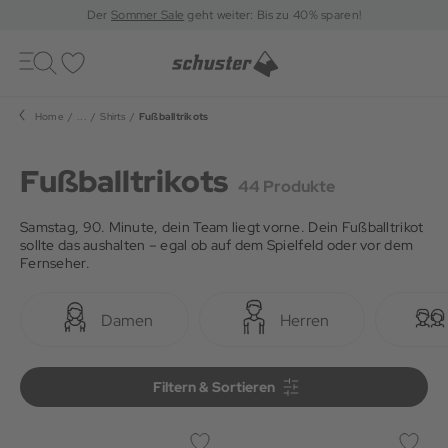
Der
Sommer Sale
geht weiter: Bis zu 40% sparen!
Toggle
navigation
Merkliste
Home
...
Shirts
Fußballtrikots
Fußballtrikots
44 Produkte
Samstag, 90. Minute, dein Team liegt vorne. Dein Fußballtrikot
sollte das aushalten – egal ob auf dem Spielfeld oder vor dem
Fernseher.
Damen
Herren
Filtern & Sortieren
Filtern & Sortieren