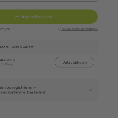
In den Warenkorb
rktagen
Zur Merkliste hinzufügen
Store -
Click & Collect
traße 1-5
Jetzt abholen
,
2. Etage
enlos registrieren -
sandkostenfrei bestellen!