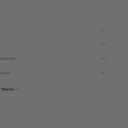
mationen
toure
r Marke