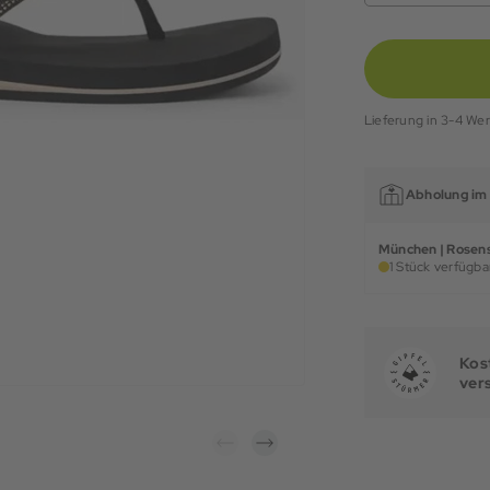
Lieferung in 3-4 We
Abholung im 
München | Rosens
1 Stück verfügbar
Kost
ver