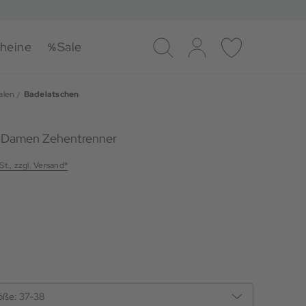
heine
Sale
Suche
Log-in
Merkliste
alen
Badelatschen
 Damen Zehentrenner
St., zzgl. Versand*
öße:
37-38