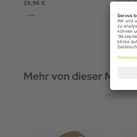
29,95 €
21,95 €
Bestpreis:
UVP: 32,
Mehr von dieser Marke