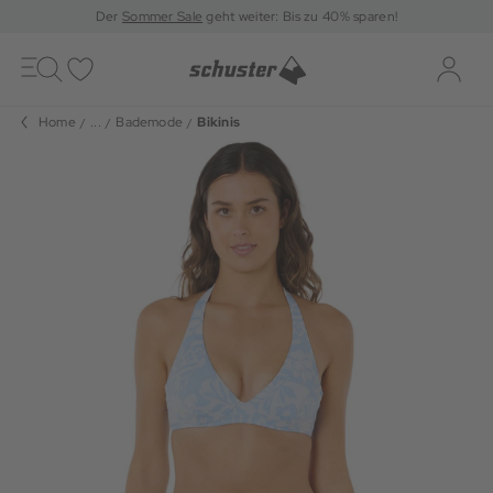
Der
Sommer Sale
geht weiter: Bis zu 40% sparen!
Toggle
navigation
Merkliste
Log-i
Home
...
Bademode
Bikinis