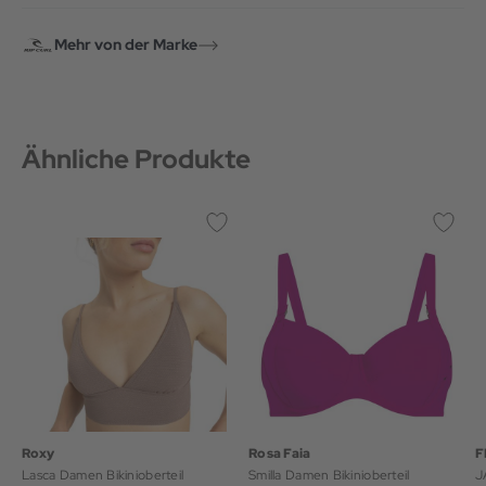
Mehr von der Marke
Ähnliche Produkte
Roxy
Rosa Faia
F
Lasca Damen Bikinioberteil
Smilla Damen Bikinioberteil
J