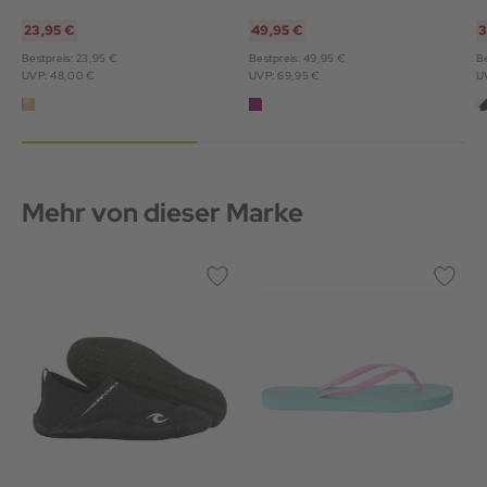
23,95 €
49,95 €
3
Bestpreis: 23,95 €
Bestpreis: 49,95 €
Be
UVP: 48,00 €
UVP: 69,95 €
U
Mehr von dieser Marke