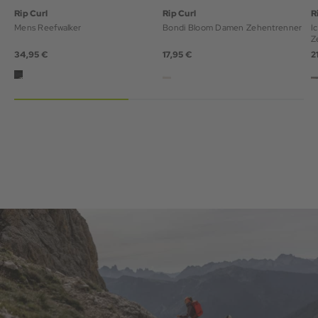
Rip Curl
Rip Curl
R
Mens Reefwalker
Bondi Bloom Damen Zehentrenner
I
Z
34,95 €
17,95 €
2