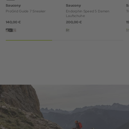
Saucony
Saucony
S
ProGrid Guide 7 Sneaker
Endorphin Speed 5 Damen
T
Laufschuhe
140,00 €
200,00 €
1