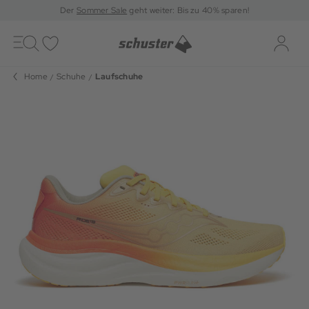
Der
Sommer Sale
geht weiter: Bis zu 40% sparen!
Toggle
navigation
Merkliste
Log-i
Home
Schuhe
Laufschuhe