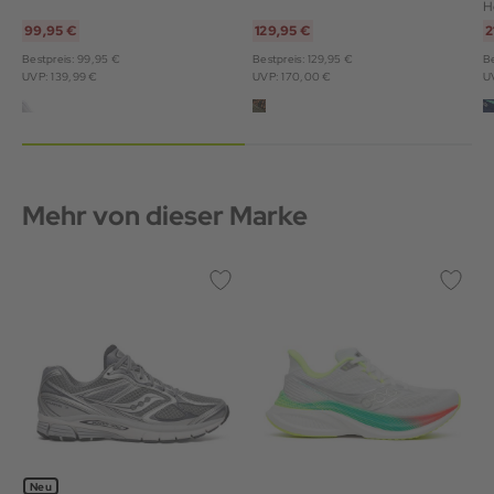
H
99,95 €
129,95 €
2
Bestpreis: 99,95 €
Bestpreis: 129,95 €
Be
UVP: 139,99 €
UVP: 170,00 €
U
Mehr von dieser Marke
Neu