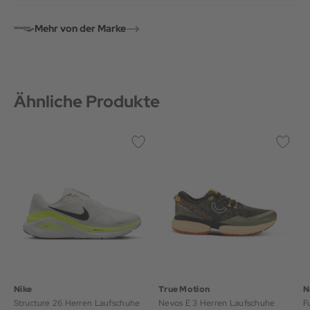
Mehr von der Marke
Ähnliche Produkte
Nike
True Motion
N
Structure 26 Herren Laufschuhe
Nevos E 3 Herren Laufschuhe
F