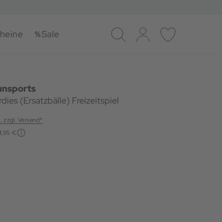
heine
Sale
Suche
Log-in
Merkliste
unsports
dies (Ersatzbälle) Freizeitspiel
., zzgl. Versand*
4,95 €