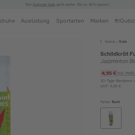
Der
Sommer Sale
geht weiter: Bis zu 40% sparen!
chuhe
Ausrüstung
Sportarten
Marken
Gutsc
Home
Sale
Schildkröt F
Jazzminton Bir
4,95 €
inkl. MwSt
30-Tage-Bestpreis:
UVP: 11,99 €
Farbe:
Bunt