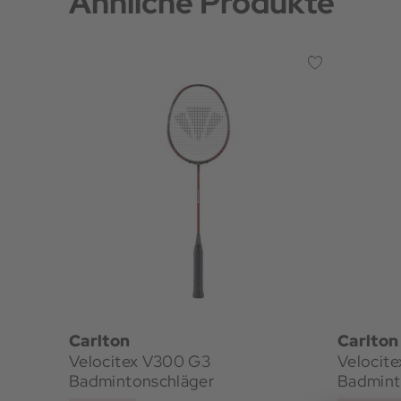
Ähnliche Produkte
Carlton
Carlton
Velocitex V300 G3
Velocit
Badmintonschläger
Badmint