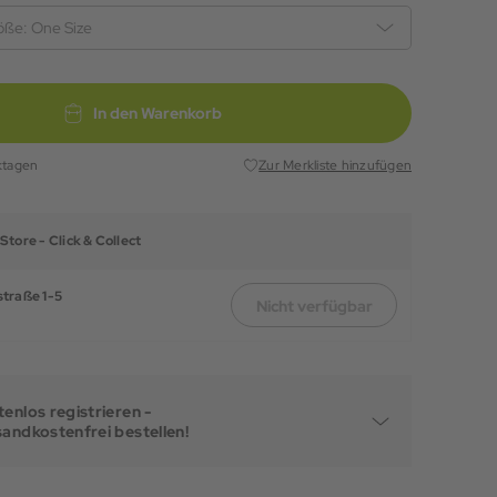
öße:
One Size
In den Warenkorb
ktagen
Zur Merkliste hinzufügen
Store -
Click & Collect
traße 1-5
Nicht verfügbar
enlos registrieren -
sandkostenfrei bestellen!