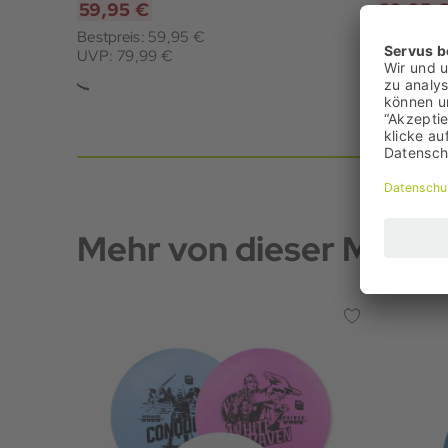
59,95 €
39,95 
Bestpreis: 59,95 €
Bestpreis
UVP: 79,99 €
UVP: 59,
Mehr von dieser Marke