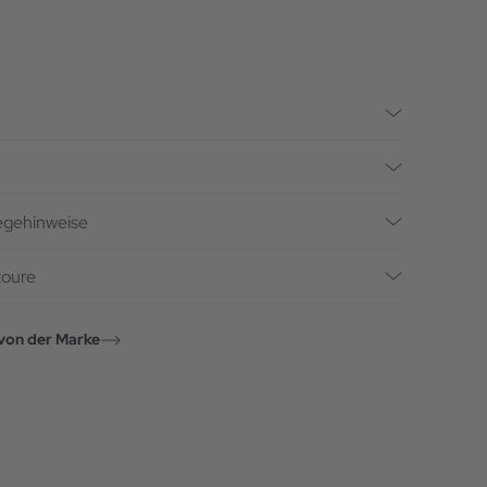
legehinweise
toure
von der Marke