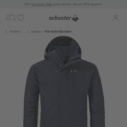
Der
Sommer Sale
geht weiter: Bis zu 40% sparen!
Toggle
navigation
Merkliste
Log-i
Home
...
Jacken
Hardshelljacken