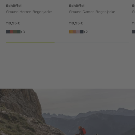
Schöffel
Schöffel
S
Gmund Herren Regenjacke
Gmund Damen Regenjacke
G
119,95 €
119,95 €
1
+3
+2