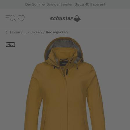
Der
Sommer Sale
geht weiter: Bis zu 40% sparen!
Toggle
navigation
Merkliste
Home
...
Jacken
Regenjacken
Neu