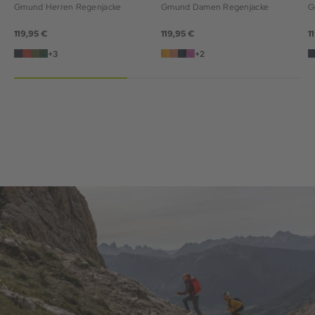
Gmund Herren Regenjacke
Gmund Damen Regenjacke
G
119,95 €
119,95 €
1
+3
+2