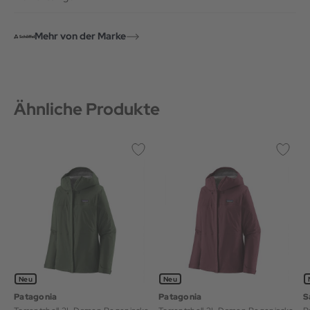
Mehr von der Marke
Ähnliche Produkte
Neu
Neu
Patagonia
Patagonia
S