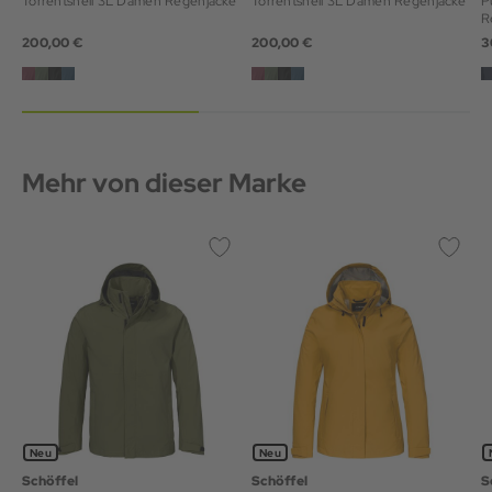
Torrentshell 3L Damen Regenjacke
Torrentshell 3L Damen Regenjacke
P
R
200,00 €
200,00 €
3
Mehr von dieser Marke
Neu
Neu
Schöffel
Schöffel
S